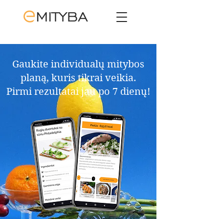
Gaukite individualų mitybos
planą, kuris tikrai veikia.​
Pirmi rezultatai jau po 7 dienų!