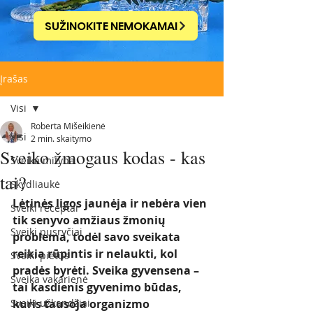
SUŽINOKITE NEMOKAMAI
Įrašas
Visi
Roberta Mišeikienė
Visi
2 min. skaitymo
Sveiko žmogaus kodas - kas
Sveika mityba
tai?
Skydliaukė
Lėtinės ligos jaunėja ir nebėra vien 
Sveiki receptai
tik senyvo amžiaus žmonių 
Sveiki pusryčiai
problema, todėl savo sveikata 
reikia rūpintis ir nelaukti, kol 
Sveiki pietūs
pradės byrėti. Sveika gyvensena – 
Sveika vakarienė
tai kasdienis gyvenimo būdas, 
Sveiki užkandžiai
kuris tausoja organizmo 