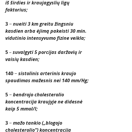
iš širdies ir kraujagyslių ligų 
faktorius;
3
 − 
nueiti 3 km greitu žingsniu 
kasdien arba ėjimą pakeisti 30 min. 
vidutinio intensyvumo fizine veikla;
5 
– 
suvalgyti 5 porcijas daržovių ir 
vaisių kasdien;
140
 − 
sistolinis arterinis kraujo 
spaudimas mažesnis nei 140 mm/Hg;
5
 − 
bendrojo cholesterolio 
koncentracija kraujyje ne didesnė 
kaip 5 mmol/l;
3
 − 
mažo tankio („blogojo 
cholesterolio“) koncentracija 