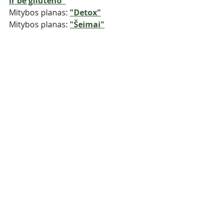
ir be gliuteno"
Mitybos planas: 
"Detox"
Mitybos planas: 
"Šeimai"
Sveikata
Nutukimas
Metabolinis sindromas
Cukrinis diabetas
Cholesterolis
Vėžys
Širdies ir kraujagyslių ligos
Sveika mityba