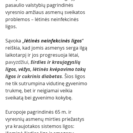
pasaulio valstybių pagrindinės 
vyresnio amžiaus asmenų sveikatos 
problemos – lėtinės neinfekcinės 
ligos. 
Sąvoka „
lėtinės neinfekcinės ligos
“ 
reiškia, kad jomis asmenys serga ilgą 
laikotarpį ir jos progresuoja lėtai, 
p
avyzdžiui, 
širdies ir kraujagyslių 
ligos, vėžys, lėtinės kvėpavimo takų 
ligos ir cukrinis diabetas
. 
Šios ligos 
ne tik sutrumpina vidutinę gyvenimo 
trukmę, bet ir neigiamai veikia 
sveikatą bei gyvenimo kokybę. 
Europoje pagrindinės 65 m. ir 
vyresnių asmenų mirties priežastys 
yra kraujotakos sistemos ligos: 