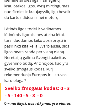
išeminė širdies liga ir smegenų 
kraujotakos ligos. Vyrų mirtingumas 
nuo širdies ir kraujagyslių ligų beveik 
du kartus didesnis nei moterų. 
Lėtinės ligos todėl ir vadinamos 
lėtinėmis ligomis, nes ateina lėtai, 
tarsi duodamos laiko apsispręsti ir 
pasirinkti kitą kelią. Svarbiausia, šios 
ligos neatsiranda per vieną dieną. 
Neretai jų galima išvengti pakeitus 
gyvenimo būdą. Ar žinojote, kad yra 
sveiko žmogaus kodas, kurį 
rekomenduoja Europos ir Lietuvos 
kardiologai?
Sveiko žmogaus kodas: 0 - 3 
- 5 - 140 - 5 - 3  - 0
0
 − 
nerūkyti, nes rūkymas yra vienas 