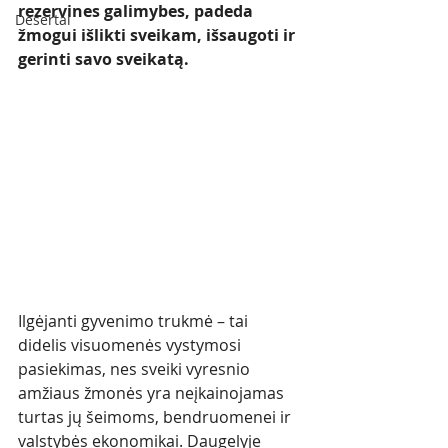
rezervines galimybes, padeda 
Desertai
žmogui išlikti sveikam, išsaugoti ir 
gerinti savo sveikatą. 
Ilgėjanti gyvenimo trukmė – tai 
didelis visuomenės vystymosi 
pasiekimas, nes sveiki vyresnio 
amžiaus žmonės yra neįkainojamas 
turtas jų šeimoms, bendruomenei ir 
valstybės ekonomikai. Daugelyje 