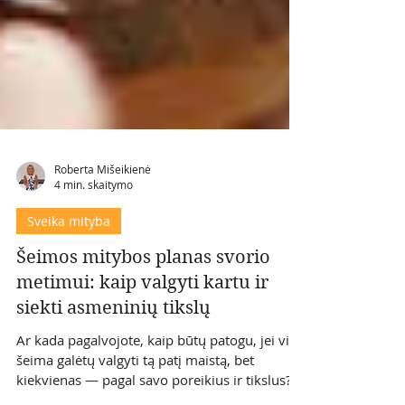
Roberta Mišeikienė
4 min. skaitymo
Sveika mityba
Šeimos mitybos planas svorio
metimui: kaip valgyti kartu ir
siekti asmeninių tikslų
Ar kada pagalvojote, kaip būtų patogu, jei visa
šeima galėtų valgyti tą patį maistą, bet