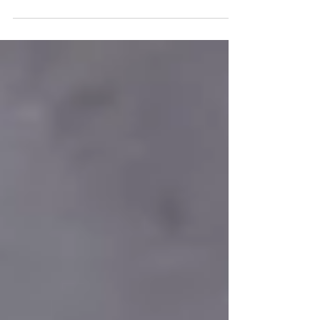
kiekvienas — pagal savo poreikius ir tikslus?
Šeimos mitybos planas būtent tam ir
sudarytas! Tai sprendimas šeimoms, kurios
nori sveikiau maitintis, kartu mesti svorį, bet
nenori sugaišti daug laiko virtuvėje gaminant
kiekvienam atskirai.