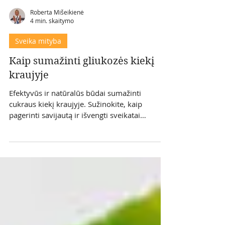
Roberta Mišeikienė
4 min. skaitymo
Sveika mityba
Kaip sumažinti gliukozės kiekį
kraujyje
Efektyvūs ir natūralūs būdai sumažinti
cukraus kiekį kraujyje. Sužinokite, kaip
pagerinti savijautą ir išvengti sveikatai
pavojingų klaidų kasdienėje mityboje.