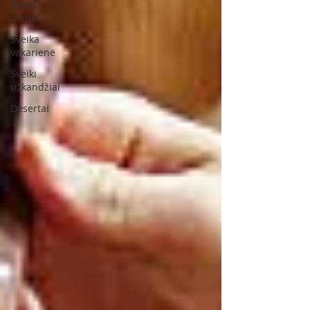
Sveiki
pietūs
Sveika
vakarienė
Sveiki
užkandžiai
Desertai