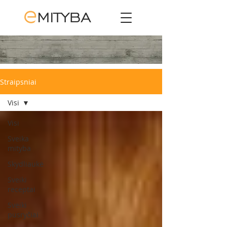
Straipsniai
Visi
Visi
Sveika
mityba
Skydliaukė
Sveiki
receptai
Sveiki
pusryčiai