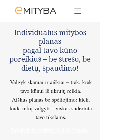
Individualus mitybos
planas
pagal tavo kūno
poreikius – be streso, be
dietų, spaudimo!
Valgyk skaniai ir aiškiai – tiek, kiek
tavo kūnui iš tikrųjų reikia.
Aiškus planas be spėliojimo: kiek,
kada ir ką valgyti – viskas suderinta
tavo tikslams.
Pradėk šiandien 9.90€ / mėn.