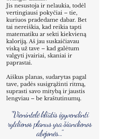
Jis nesustoja ir nelaukia, todėl
vertingiausi pokyčiai – tie,
kuriuos pradedame dabar. Bet
tai nereiškia, kad reikia tapti
matematiku ar sekti kiekvieną
kaloriją. Aš jau suskaičiavau
viską už tave – kad galėtum
valgyti įvairiai, skaniai ir
paprastai.
Aiškus planas, sudarytas pagal
tave, padės susigrąžinti ritmą,
suprasti savo mitybą ir jaustis
lengviau – be kraštutinumų.
"Vienintelė kliūtis įgyvendinti
rytdienos planus yra šiandienos
abejonės..."