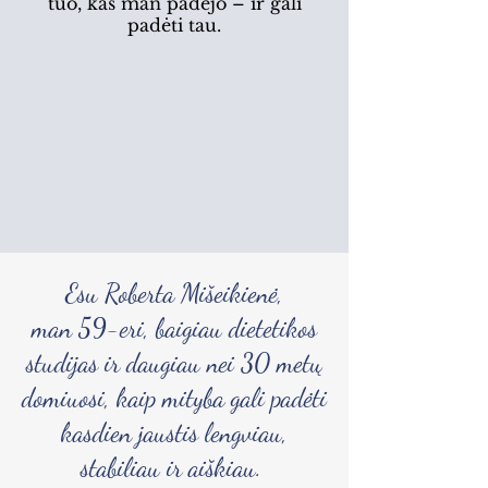
tuo, kas man padėjo – ir gali
padėti tau.
Esu Roberta Mišeikienė,
man 59-eri, baigiau dietetikos
studijas ir daugiau nei 30 metų
domiuosi, kaip mityba gali padėti
kasdien jaustis lengviau,
stabiliau ir aiškiau.