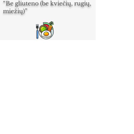
“Be gliuteno (be kviečių, rugių,
miežių)”
Mitybos planas „Detox“
Mitybos planas "Šeimai"
Kaip sudaromas mitybos
planas:
Mitybos planas sudaromas