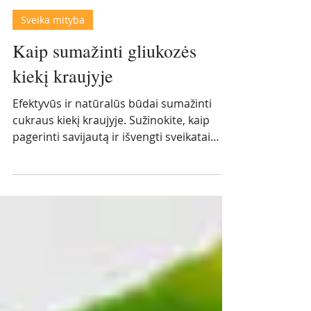
Roberta Mišeikienė
4 min. skaitymo
Sveika mityba
Kaip sumažinti gliukozės
kiekį kraujyje
Efektyvūs ir natūralūs būdai sumažinti
cukraus kiekį kraujyje. Sužinokite, kaip
pagerinti savijautą ir išvengti sveikatai
pavojingų klaidų kasdienėje mityboje.