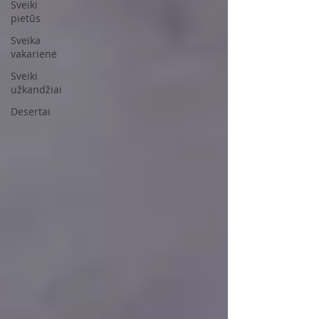
Sveiki
pietūs
Sveika
vakarienė
Sveiki
užkandžiai
Desertai