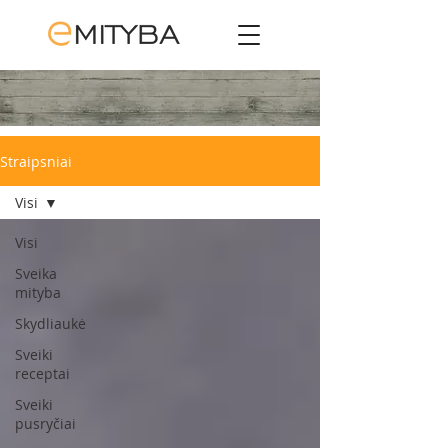
Straipsniai
Visi
Visi
Sveika
mityba
Skydliaukė
Sveiki
receptai
Sveiki
pusryčiai