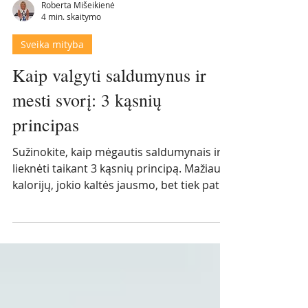
Roberta Mišeikienė
4 min. skaitymo
Sveika mityba
Kaip valgyti saldumynus ir
mesti svorį: 3 kąsnių
principas
Sužinokite, kaip mėgautis saldumynais ir
lieknėti taikant 3 kąsnių principą. Mažiau
kalorijų, jokio kaltės jausmo, bet tiek pat
skonio ir džiaugsmo.