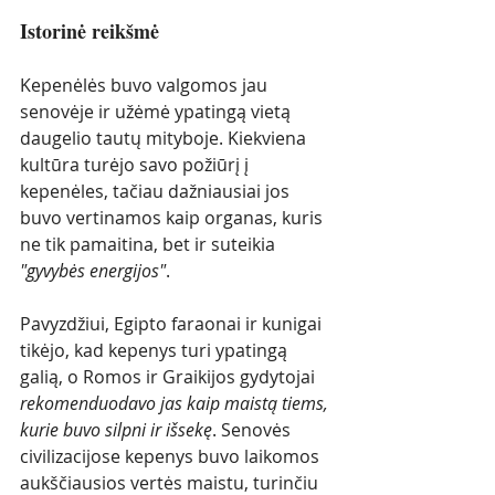
Istorinė reikšmė
Kepenėlės buvo valgomos jau 
senovėje ir užėmė ypatingą vietą 
daugelio tautų mityboje. Kiekviena 
kultūra turėjo savo požiūrį į 
kepenėles, tačiau dažniausiai jos 
buvo vertinamos kaip organas, kuris 
ne tik pamaitina, bet ir suteikia 
"gyvybės energijos"
.
Pavyzdžiui, Egipto faraonai ir kunigai 
tikėjo, kad kepenys turi ypatingą 
galią, o Romos ir Graikijos gydytojai 
rekomenduodavo jas kaip maistą tiems, 
kurie buvo silpni ir išsekę
. Senovės 
civilizacijose kepenys buvo laikomos 
aukščiausios vertės maistu, turinčiu 