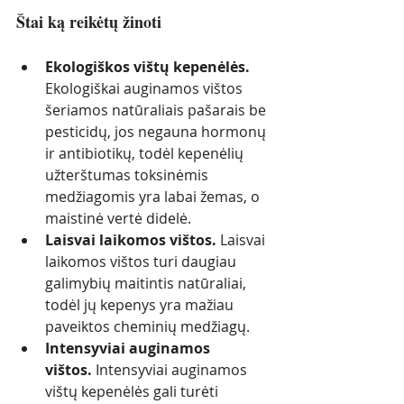
Štai ką reikėtų žinoti
Ekologiškos vištų kepenėlės.
Ekologiškai auginamos vištos 
šeriamos natūraliais pašarais be 
pesticidų, jos negauna hormonų 
ir antibiotikų, todėl kepenėlių 
užterštumas toksinėmis 
medžiagomis yra labai žemas, o 
maistinė vertė didelė.
Laisvai laikomos vištos.
 Laisvai 
laikomos vištos turi daugiau 
galimybių maitintis natūraliai, 
todėl jų kepenys yra mažiau 
paveiktos cheminių medžiagų.
Intensyviai auginamos 
vištos.
 Intensyviai auginamos 
vištų kepenėlės gali turėti 