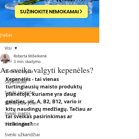
SUŽINOKITE NEMOKAMAI
Įrašas
Visi
Roberta Mišeikienė
Visi
3 min. skaitymo
Ar sveika valgyti kepenėles?
Sveika mityba
Kepenėlės - tai vienas 
Skydliaukė
turtingiausių maisto produktų 
Sveiki receptai
planetoje, kuriame yra daug 
geležies, vit. A, B2, B12, vario ir 
Sveiki pusryčiai
kitų naudingų medžiagų. Tačiau ar 
Sveiki pietūs
tai sveikas pasirinkimas ar 
rizikingas?
Sveika vakarienė
Sveiki užkandžiai