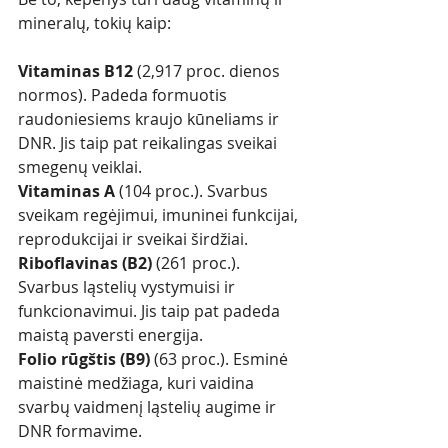
mineralų, tokių kaip:
Vitaminas B12 
(2,917 proc. dienos 
normos). Padeda formuotis 
raudoniesiems kraujo kūneliams ir 
DNR. Jis taip pat reikalingas sveikai 
smegenų veiklai. 
Vitaminas A 
(104 proc.). Svarbus 
sveikam regėjimui, imuninei funkcijai, 
reprodukcijai ir sveikai širdžiai. 
Riboflavinas (B2) 
(261 proc.). 
Svarbus ląstelių vystymuisi ir 
funkcionavimui. Jis taip pat padeda 
maistą paversti energija. 
Folio rūgštis (B9) 
(63 proc.). Esminė 
maistinė medžiaga, kuri vaidina 
svarbų vaidmenį ląstelių augime ir 
DNR formavime. 