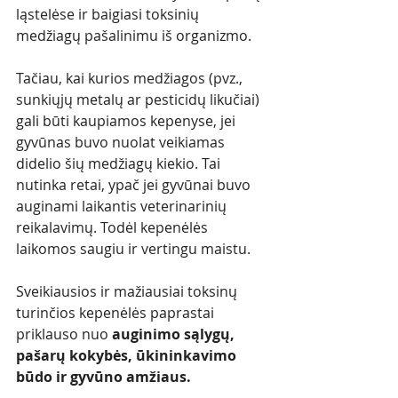
ląstelėse ir baigiasi toksinių 
medžiagų pašalinimu iš organizmo.
Tačiau,
kai kurios medžiagos (pvz., 
sunkiųjų metalų ar pesticidų likučiai) 
gali būti kaupiamos kepenyse, jei 
gyvūnas buvo nuolat veikiamas 
didelio šių medžiagų kiekio. Tai 
nutinka retai, ypač jei gyvūnai buvo 
auginami laikantis veterinarinių 
reikalavimų. Todėl kepenėlės 
laikomos saugiu ir vertingu maistu.
Sveikiausios ir mažiausiai toksinų 
turinčios kepenėlės paprastai 
priklauso nuo
 auginimo sąlygų, 
pašarų kokybės, ūkininkavimo 
būdo ir gyvūno amžiaus. 