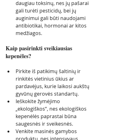
daugiau toksinų, nes jų pašarai 
gali turėti pesticidų, bei jų 
auginimui gali būti naudojami 
antibiotikai, hormonai ar kitos 
medžiagos. 
Kaip pasirinkti sveikiausias 
kepenėles?
Pirkite iš patikimų šaltinių ir 
rinkitės vietinius ūkius ar 
pardavėjus, kurie laikosi aukštų 
gyvūnų gerovės standartų.
Ieškokite žymėjimo 
„ekologiškos“, nes ekologiškos 
kepenėlės paprastai būna 
saugesnės ir sveikesnės.
Venkite masinės gamybos 
produktų, nes intensyvaus 