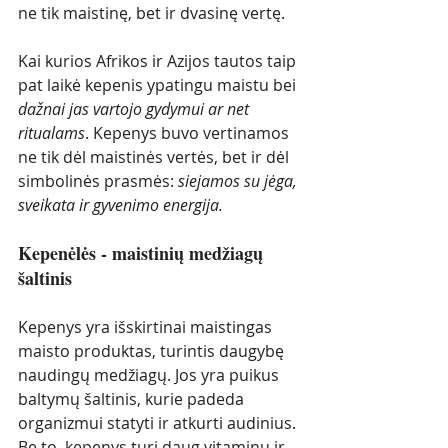
ne tik maistinę, bet ir dvasinę vertę.
Kai kurios Afrikos ir Azijos tautos taip 
pat laikė kepenis ypatingu maistu bei 
dažnai jas vartojo gydymui ar net 
ritualams
. Kepenys buvo vertinamos 
ne tik dėl maistinės vertės, bet ir dėl 
simbolinės prasmės: 
siejamos su jėga, 
sveikata ir gyvenimo energija.
Kepenėlės - maistinių medžiagų 
šaltinis
Kepenys yra išskirtinai maistingas 
maisto produktas, turintis daugybę 
naudingų medžiagų. Jos yra puikus 
baltymų šaltinis, kurie padeda 
organizmui statyti ir atkurti audinius. 
Be to, kepenys turi daug vitaminų ir 