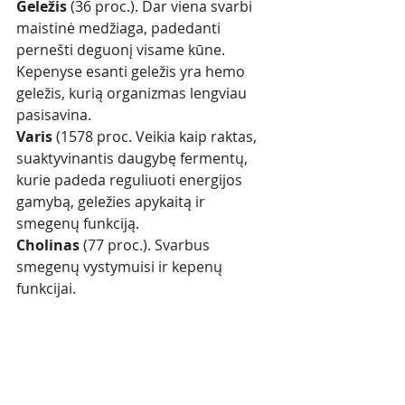
Geležis 
(36 proc.). Dar viena svarbi 
maistinė medžiaga, padedanti 
pernešti deguonį visame kūne. 
Kepenyse esanti geležis yra hemo 
geležis, kurią organizmas lengviau 
pasisavina.
Varis 
(1578 proc. Veikia kaip raktas, 
suaktyvinantis daugybę fermentų, 
kurie padeda reguliuoti energijos 
gamybą, geležies apykaitą ir 
smegenų funkciją. 
Cholinas
 (77 proc.). Svarbus 
smegenų vystymuisi ir kepenų 
funkcijai. 