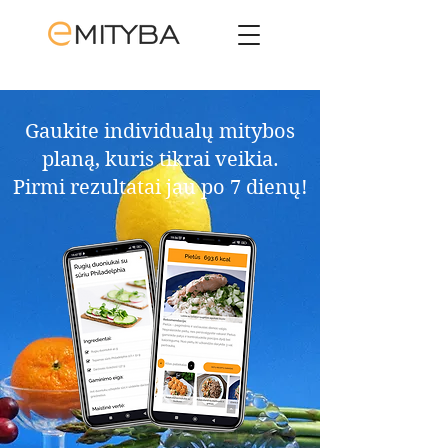
Gaukite individualų mitybos
planą, kuris tikrai veikia.​
Pirmi rezultatai jau po 7 dienų!