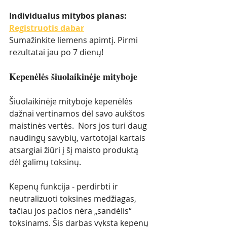
Individualus mitybos planas: 
Registruotis dabar
Sumažinkite liemens apimtį. Pirmi 
rezultatai jau po 7 dienų!
Kepenėlės šiuolaikinėje mityboje
Šiuolaikinėje mityboje kepenėlės 
dažnai vertinamos dėl savo aukštos 
maistinės vertės.  Nors jos turi daug 
naudingų savybių, vartotojai kartais 
atsargiai žiūri į šį maisto produktą 
dėl galimų toksinų. 
Kepenų funkcija - perdirbti ir 
neutralizuoti toksines medžiagas, 
tačiau jos pačios nėra „sandėlis“ 
toksinams. Šis darbas vyksta kepenų 