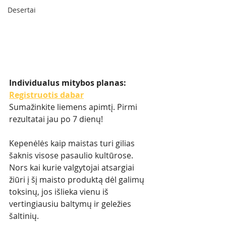
Desertai
Individualus mitybos planas: 
Registruotis dabar
Sumažinkite liemens apimtį. Pirmi 
rezultatai jau po 7 dienų!
Kepenėlės kaip maistas turi gilias 
šaknis visose pasaulio kultūrose. 
Nors kai kurie valgytojai atsargiai 
žiūri į šį maisto produktą dėl galimų 
toksinų, jos išlieka vienu iš 
vertingiausiu baltymų ir geležies 
šaltinių. 