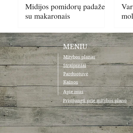
Midijos pomidorų padaže
Var
su makaronais
mol
MENIU
Mitybos planas
Straipsniai
Parduotuvė
Kainos
Apie mus
Prisijungti prie mitybos plano