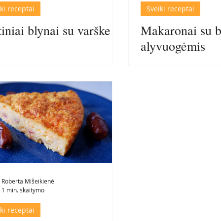
ki receptai
Sveiki receptai
tiniai blynai su varške
Makaronai su b
alyvuogėmis
Roberta Mišeikienė
1 min. skaitymo
ki receptai