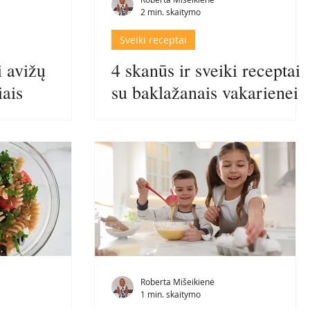
2 min. skaitymo
Sveiki receptai
i avižų
4 skanūs ir sveiki receptai
iais
su baklažanais vakarienei
Roberta Mišeikienė
1 min. skaitymo