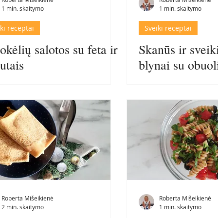
1 min. skaitymo
1 min. skaitymo
ki receptai
Sveiki receptai
okėlių salotos su feta ir
Skanūs ir sveik
šutais
blynai su obuol
Roberta Mišeikienė
Roberta Mišeikienė
2 min. skaitymo
1 min. skaitymo