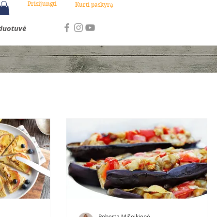
Prisijungti
Kurti paskyrą
duotuvė
Roberta Mišeikienė