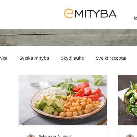
M
Visi
Sveika mityba
Skydliaukė
Sveiki receptai
Sveiki užkandžiai
Desertai
Roberta Mišeikienė