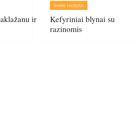
Sveiki receptai
aklažanu ir
Kefyriniai blynai su
razinomis