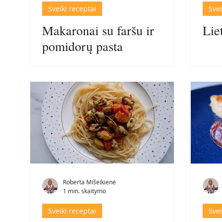
Sveiki receptai
Svei
Makaronai su faršu ir
Lie
pomidorų pasta
Roberta Mišeikienė
1 min. skaitymo
Sveiki receptai
Svei