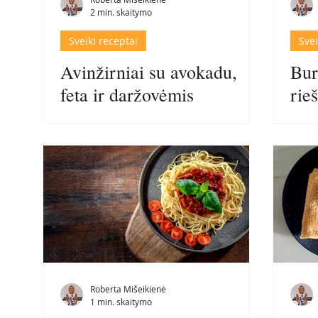
2 min. skaitymo
Sveiki receptai
Svei
Avinžirniai su avokadu,
Bur
feta ir daržovėmis
rie
Roberta Mišeikienė
1 min. skaitymo