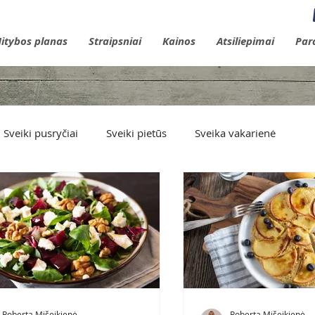
itybos planas
Straipsniai
Kainos
Atsiliepimai
Par
Sveiki pusryčiai
Sveiki pietūs
Sveika vakarienė
Roberta Mišeikienė
Roberta Mišeikienė