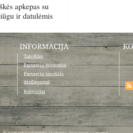
škės apkepas su
iūgu ir datulėmis
INFORMACIJA
KO
Taisyklės
Partnerių programa
Partnerių taisyklės
Atsiliepimai
Rekvizitai
© 2019 UAB Sveikatinimo Akademija. Visos teisės saugomos