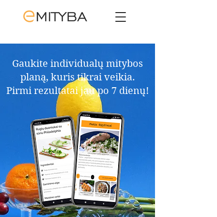
Gaukite individualų mitybos
planą, kuris tikrai veikia.​
Pirmi rezultatai jau po 7 dienų!