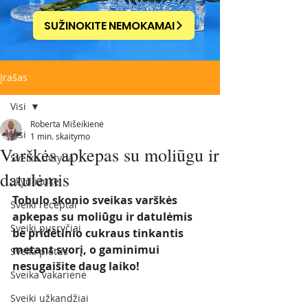
SUŽINOKITE NEMOKAMAI
Įrašas
Visi
Roberta Mišeikienė
Visi
1 min. skaitymo
Varškės apkepas su moliūgu ir
Sveika mityba
datulėmis
Skydliaukė
Tobulo skonio sveikas varškės 
Sveiki receptai
apkepas su moliūgu ir datulėmis 
Sveiki pusryčiai
be pridėtinio cukraus tinkantis 
metant svorį, o gaminimui 
Sveiki pietūs
nesugaišite daug laiko! 
Sveika vakarienė
Sveiki užkandžiai