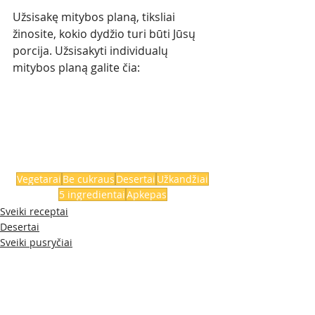
Užsisakę mitybos planą, tiksliai 
žinosite, kokio dydžio turi būti Jūsų 
porcija. Užsisakyti individualų 
mitybos planą galite čia: 
Vegetarai
Be cukraus
Desertai
Užkandžiai
5 ingredientai
Apkepas
Sveiki receptai
Desertai
Sveiki pusryčiai