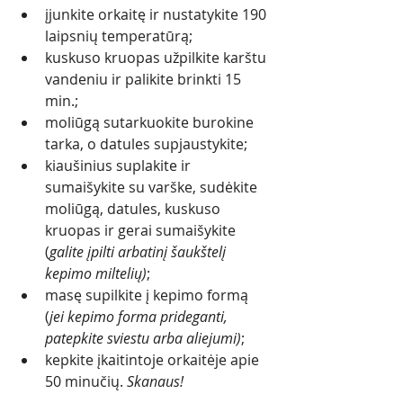
įjunkite orkaitę ir nustatykite 190 
laipsnių temperatūrą;
kuskuso kruopas užpilkite karštu 
vandeniu ir palikite brinkti 15 
min.;
moliūgą sutarkuokite burokine 
tarka, o datules supjaustykite; 
kiaušinius suplakite ir 
sumaišykite su varške, sudėkite 
moliūgą, datules, kuskuso 
kruopas ir gerai sumaišykite 
(
galite įpilti arbatinį šaukštelį 
kepimo miltelių)
;
masę supilkite į kepimo formą 
(
jei kepimo forma prideganti, 
patepkite sviestu arba aliejumi)
;
kepkite įkaitintoje orkaitėje apie 
50 minučių. 
Skanaus!