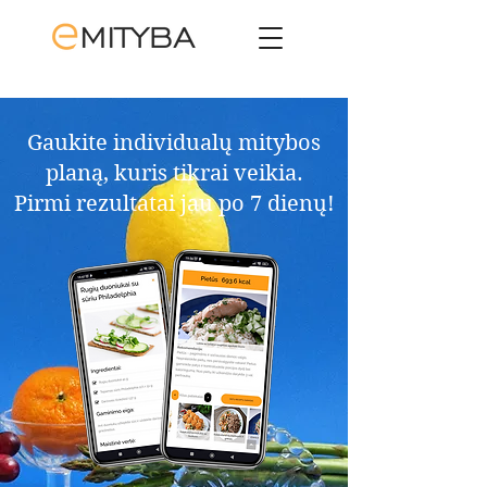
Gaukite individualų mitybos
planą, kuris tikrai veikia.​
Pirmi rezultatai jau po 7 dienų!