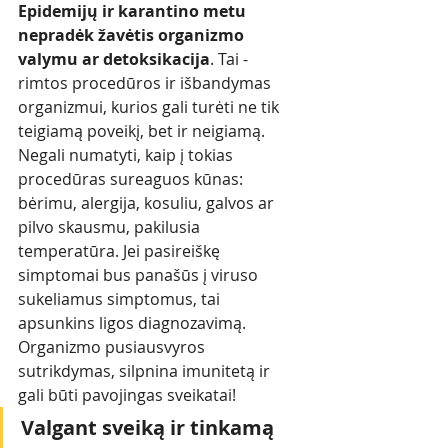
Epidemijų ir karantino metu 
nepradėk žavėtis organizmo 
valymu ar detoksikacija
. Tai - 
rimtos procedūros ir išbandymas 
organizmui, kurios gali turėti ne tik 
teigiamą poveikį, bet ir neigiamą. 
Negali numatyti, kaip į tokias 
procedūras sureaguos kūnas: 
bėrimu, alergija, kosuliu, galvos ar 
pilvo skausmu, pakilusia 
temperatūra. Jei pasireiškę 
simptomai bus panašūs į viruso 
sukeliamus simptomus, tai 
apsunkins ligos diagnozavimą. 
Organizmo pusiausvyros 
sutrikdymas, silpnina imunitetą ir 
gali būti pavojingas sveikatai!  
Valgant sveiką ir tinkamą 