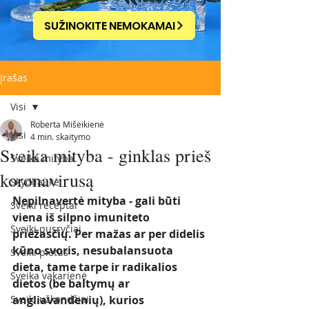
SUŽINOKITE NEMOKAMAI
Įrašas
Visi
Roberta Mišeikienė
Visi
4 min. skaitymo
Sveika mityba - ginklas prieš
Sveika mityba
koronavirusą
Skydliaukė
Nepilnavertė mityba - gali būti 
Sveiki receptai
viena iš silpno imuniteto 
Sveiki pusryčiai
priežasčių. Per mažas ar per didelis 
kūno svoris, nesubalansuota 
Sveiki pietūs
dieta, tame tarpe ir radikalios 
Sveika vakarienė
dietos (be baltymų ar 
Sveiki užkandžiai
angliavandenių), kurios 