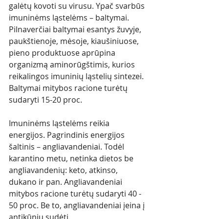
galėtų kovoti su virusu. Ypač svarbūs 
imuninėms ląstelėms – baltymai. 
Pilnaverčiai baltymai esantys žuvyje, 
paukštienoje, mėsoje, kiaušiniuose, 
pieno produktuose aprūpina 
organizmą aminorūgštimis, kurios 
reikalingos imuninių ląstelių sintezei. 
Baltymai mitybos racione turėtų 
sudaryti 15-20 proc.
Imuninėms ląstelėms reikia 
energijos. Pagrindinis energijos 
šaltinis – angliavandeniai. Todėl 
karantino metu, netinka dietos be 
angliavandenių: keto, atkinso, 
dukano ir pan. Angliavandeniai 
mitybos racione turėtų sudaryti 40 - 
50 proc. Be to, angliavandeniai įeina į 
antikūnių sudėtį. 