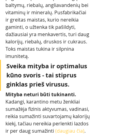
baltymų, riebalų, angliavandenių bei 
vitaminų ir mineralų. Pusfabrikačiai 
ir greitas maistas, kurio nereikia 
gaminti, o užtenka tik pašildyti, 
dažiausiai yra menkavertis, turi daug 
kalorijų, riebalų, druskos ir cukraus. 
Toks maistas tukina ir silpnina 
imunitetą. 
Sveika mityba ir optimalus 
kūno svoris - tai stiprus 
ginklas prieš virusus. 
Mityba neturi būti tukinanti.
Kadangi, karantino metu ženkliai 
sumažėja fizinis aktyvumas, vadinasi, 
reikia sumažinti suvartojamų kalorijų 
kiekį, tačiau nereikia perlenkti lazdos 
ir per daug sumažinti 
(
daugiau čia
)
. 