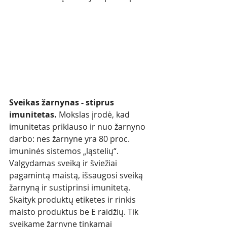
Sveikas žarnynas - stiprus 
imunitetas. 
Mokslas įrodė, kad 
im
unitetas priklauso ir nuo žarnyno 
darbo: nes žarnyne yra 80 proc. 
imuninės sistemos „ląstelių“. 
Valgydamas sveiką ir šviežiai 
pagamintą maistą, išsaugosi sveiką 
žarnyną ir sustiprinsi imunitetą. 
Skaityk produktų etiketes ir rinkis 
maisto produktus be E raidžių. Tik 
sveikame žarnyne tinkamai 