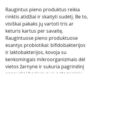
Raugintus pieno produktus reikia 
rinktis atidžiai ir skaityti sudėtį. Be to, 
visiškai pakaks jų vartoti tris ar 
keturis kartus per savaitę. 
Raugintuose pieno produktuose 
esantys probiotikai: bifidobakterijos 
ir laktobakterijos, kovoja su 
kenksmingais mikroorganizmais dėl 
vietos žarnyne ir sukuria pagrindinį 
apsauginį barjerą nuo patogeninių 
mikrobų bei gerina žarnyno funkciją.