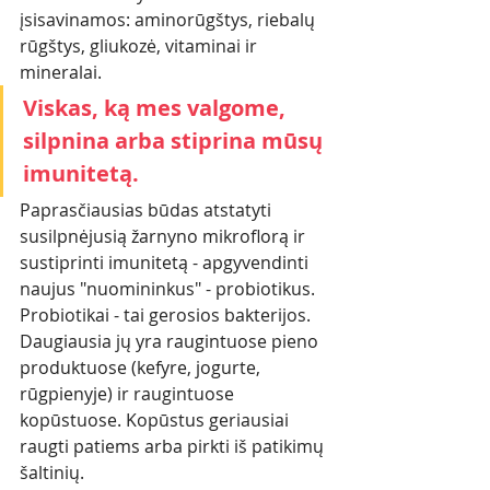
įsisavinamos: aminorūgštys, riebalų 
rūgštys, gliukozė, vitaminai ir 
mineralai. 
Viskas, ką mes valgome, 
silpnina arba stiprina mūsų 
imunitetą. 
Paprasčiausias būdas atstatyti 
susilpnėjusią žarnyno mikroflorą ir 
sustiprinti imunitetą - apgyvendinti 
naujus "nuomininkus" - probiotikus. 
Probiotikai - tai gerosios bakterijos.
Daugiausia jų yra raugintuose pieno 
produktuose (kefyre, jogurte, 
rūgpienyje) ir raugintuose 
kopūstuose. Kopūstus geriausiai 
raugti patiems arba pirkti iš patikimų 
šaltinių. 