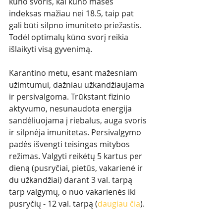
kūno svoris, kai kūno masės 
indeksas mažiau nei 18.5, taip pat 
gali būti silpno imuniteto priežastis. 
Todėl optimalų kūno svorį reikia 
išlaikyti visą gyvenimą. 
Karantino metu, esant mažesniam 
užimtumui, dažniau užkandžiaujama 
ir persivalgoma. Trūkstant fizinio 
aktyvumo, nesunaudota energija 
sandėliuojama į riebalus, auga svoris 
ir silpnėja imunitetas. Persivalgymo 
padės išvengti teisingas mitybos 
režimas. Valgyti reikėtų 5 kartus per 
dieną (pusryčiai, pietūs, vakarienė ir 
du užkandžiai) darant 3 val. tarpą 
tarp valgymų, o nuo vakarienės iki 
pusryčių - 12 val. tarpą (
daugiau čia
). 