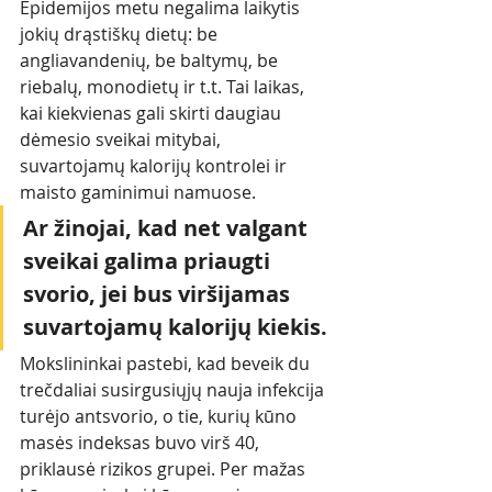
Epidemijos metu negalima laikytis 
jokių drąstiškų dietų: be 
angliavandenių, be baltymų, be 
riebalų, monodietų ir t.t. Tai laikas, 
kai kiekvienas gali skirti daugiau 
dėmesio sveikai mitybai, 
suvartojamų kalorijų kontrolei ir 
maisto gaminimui namuose. 
Ar žinojai, kad net valgant 
sveikai galima priaugti 
svorio, jei bus viršijamas 
suvartojamų kalorijų kiekis.
Mokslininkai pastebi, kad beveik du 
trečdaliai susirgusiųjų nauja infekcija 
turėjo antsvorio, o tie, kurių kūno 
masės indeksas buvo virš 40, 
priklausė rizikos grupei. Per mažas 