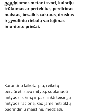
naudojamos metant svorį, kalorijų 
Desertai
trūkumas ar perteklius, perdirbtas 
maistas, besaikis cukraus, druskos 
ir gyvulinių riebalų vartojimas - 
imuniteto priešai. 
Karantino laikotarpiu, reikėtų 
peržiūrėti savo mitybą: suplanuoti 
mitybos režimą ir pasirinkti teisingą 
mitybos racioną, kad jame netrūktų 
pagrindinių maistinių medžiagų: 