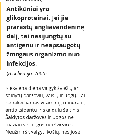
Antikūniai yra 
glikoproteinai. Jei jie 
prarastų angliavandeninę 
dalį, tai nesijungtų su 
antigenu ir neapsaugotų 
žmogaus organizmo nuo 
infekcijos.
 (
Biochemija, 2006
)
Kiekvieną dieną valgyk šviežių ar 
šaldytų daržovių, vaisių ir uogų. Tai 
nepakeičiamas vitaminų, mineralų, 
antioksidantų ir skaidulų šaltinis. 
Šaldytos daržovės ir uogos ne 
mažiau vertingos nei šviežios. 
Neužmiršk valgyti košių, nes jose 