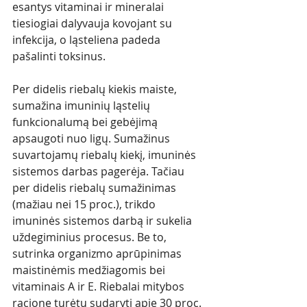
esantys vitaminai ir mineralai 
tiesiogiai dalyvauja kovojant su 
infekcija, o ląsteliena padeda 
pašalinti toksinus. 
Per didelis riebalų kiekis maiste, 
sumažina imuninių ląstelių 
funkcionalumą bei gebėjimą 
apsaugoti nuo ligų. Sumažinus 
suvartojamų riebalų kiekį, imuninės 
sistemos darbas pagerėja. Tačiau 
per didelis riebalų sumažinimas 
(mažiau nei 15 proc.), trikdo 
imuninės sistemos darbą ir sukelia 
uždegiminius procesus. Be to, 
sutrinka organizmo aprūpinimas 
maistinėmis medžiagomis bei 
vitaminais A ir E. Riebalai mitybos 
racione turėtų sudaryti apie 30 proc. 