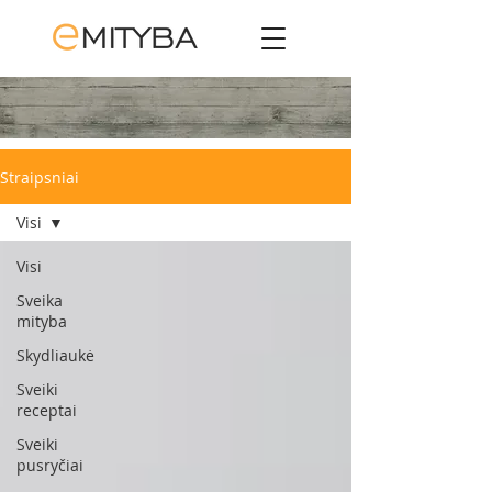
Straipsniai
Visi
Visi
Sveika
mityba
Skydliaukė
Sveiki
receptai
Sveiki
pusryčiai