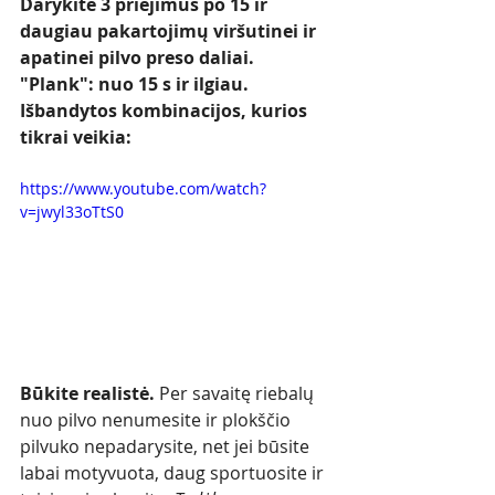
Darykite 3 priėjimus po 15 ir 
daugiau pakartojimų viršutinei ir 
apatinei pilvo preso daliai. 
"Plank": nuo 15 s ir ilgiau. 
Išbandytos kombinacijos, kurios 
tikrai veikia: 
https://www.youtube.com/watch?
v=jwyl33oTtS0
Būkite realistė.
Per savaitę riebalų 
nuo pilvo nenumesite ir plokščio 
pilvuko nepadarysite, net jei būsite 
labai motyvuota, daug sportuosite ir 