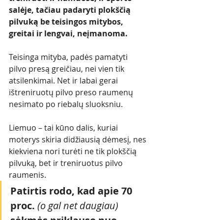
salėje, tačiau padaryti plokščią 
pilvuką be teisingos mitybos, 
greitai ir lengvai, neįmanoma.  
Teisinga mityba, padės pamatyti 
pilvo presą greičiau, nei vien tik 
atsilenkimai. Net ir labai gerai 
ištreniruotų pilvo preso raumenų 
nesimato po riebalų sluoksniu.
Liemuo – tai kūno dalis, kuriai 
moterys skiria didžiausią dėmesį, nes 
kiekviena nori turėti ne tik plokščią 
pilvuką, bet ir treniruotus pilvo 
raumenis. 
Patirtis rodo, kad apie 70 
proc. 
(o gal net daugiau) 