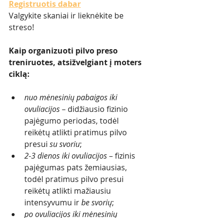
Registruotis dabar
Valgykite skaniai ir lieknėkite be 
streso!
Kaip organizuoti pilvo preso 
treniruotes, atsižvelgiant į moters 
ciklą:
nuo mėnesinių pabaigos iki 
ovuliacijos
 – didžiausio fizinio 
pajėgumo periodas, todėl 
reikėtų atlikti pratimus pilvo 
presui 
su svoriu
; 
2-3 dienos iki ovuliacijos
 – fizinis 
pajėgumas pats žemiausias, 
todėl pratimus pilvo presui 
reikėtų atlikti mažiausiu 
intensyvumu ir 
be svorių
; 
po ovuliacijos iki mėnesinių 