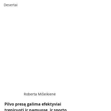
Desertai
Roberta Mišeikienė
Pilvo presą galima efektyviai 
treniruoti ir namuose, ir sporto 