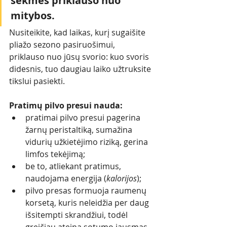
sėkmės priklauso nuo 
mitybos.
Nusiteikite, kad laikas, kurį sugaišite 
pliažo sezono pasiruošimui, 
priklauso nuo jūsų svorio: kuo svoris 
didesnis, tuo daugiau laiko užtruksite 
tikslui pasiekti. 
Pratimų pilvo presui nauda:
pratimai pilvo presui pagerina 
žarnų peristaltiką, sumažina 
vidurių užkietėjimo riziką, gerina 
limfos tekėjimą; 
be to, atliekant pratimus, 
naudojama energija (
kalorijos
); 
pilvo presas formuoja raumenų 
korsetą, kuris neleidžia per daug 
išsitempti skrandžiui, todėl 