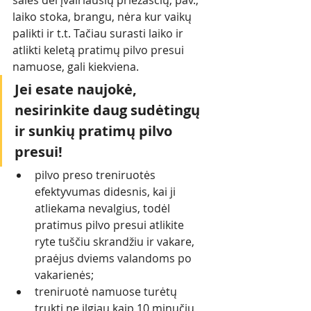
salės dėl įvairiausių priežasčių, pav., 
laiko stoka, brangu, nėra kur vaikų 
palikti ir t.t. Tačiau surasti laiko ir 
atlikti keletą pratimų pilvo presui 
namuose, gali kiekviena. 
Jei esate naujokė, 
nesirinkite daug sudėtingų 
ir sunkių pratimų pilvo 
presui!
pilvo preso treniruotės 
efektyvumas didesnis, kai ji 
atliekama nevalgius, todėl 
pratimus pilvo presui atlikite 
ryte tuščiu skrandžiu ir vakare, 
praėjus dviems valandoms po 
vakarienės;
treniruotė namuose turėtų 
trukti ne ilgiau kaip 10 minučių, 