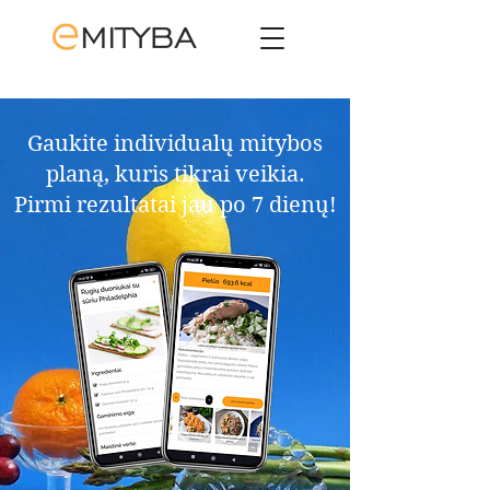
Gaukite individualų mitybos
planą, kuris tikrai veikia.​
Pirmi rezultatai jau po 7 dienų!