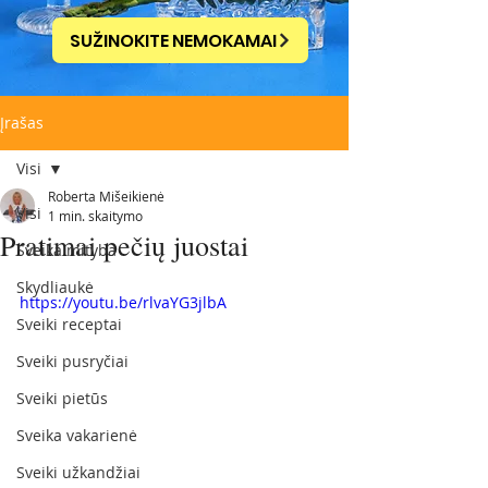
SUŽINOKITE NEMOKAMAI
Įrašas
Visi
Roberta Mišeikienė
Visi
1 min. skaitymo
Pratimai pečių juostai
Sveika mityba
Skydliaukė
https://youtu.be/rlvaYG3jlbA
Sveiki receptai
Sveiki pusryčiai
Sveiki pietūs
Sveika vakarienė
Sveiki užkandžiai