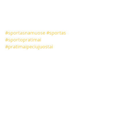
#sportasnamuose
#sportas
#sportopratimai
#pratimaipeciujuostai