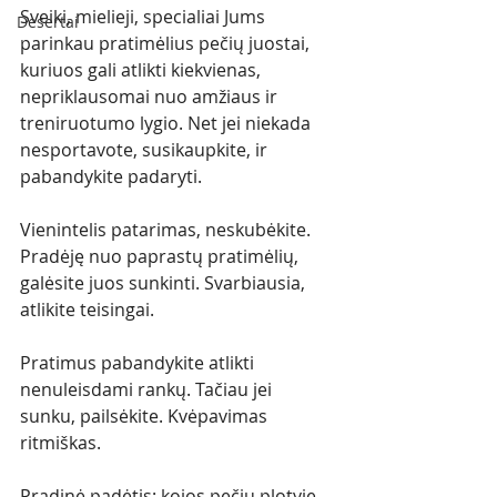
Sveiki, mielieji, specialiai Jums 
Desertai
parinkau pratimėlius pečių juostai, 
kuriuos gali atlikti kiekvienas, 
nepriklausomai nuo amžiaus ir 
treniruotumo lygio. Net jei niekada 
nesportavote, susikaupkite, ir 
pabandykite padaryti. 
Vienintelis patarimas, neskubėkite. 
Pradėję nuo paprastų pratimėlių, 
galėsite juos sunkinti. Svarbiausia, 
atlikite teisingai. 
Pratimus pabandykite atlikti 
nenuleisdami rankų. Tačiau jei 
sunku, pailsėkite. Kvėpavimas 
ritmiškas. 
Pradinė padėtis: kojos pečių plotyje.