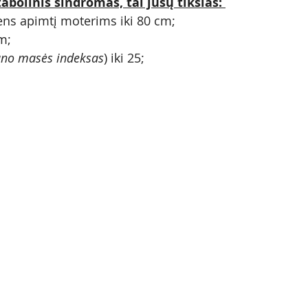
abolinis sindromas, tai jūsų tikslas: 
ens apimtį moterims iki 80 cm;
m;
no masės indeksas
) iki 25; 