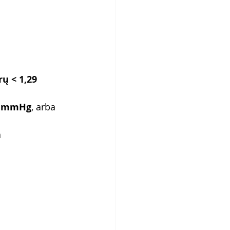
ų < 1,29 
85 mmHg
, arba 
 