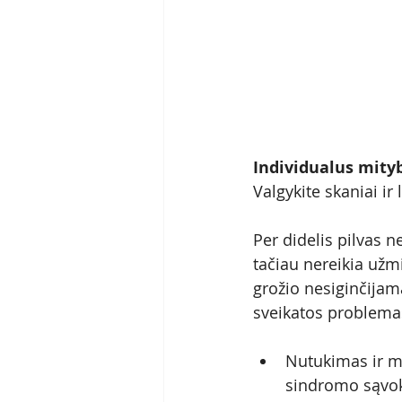
Individualus mityb
Valgykite skaniai ir 
Per didelis pilvas ne
tačiau nereikia užmir
grožio nesiginčijama
sveikatos problema
Nutukimas ir me
sindromo sąvok