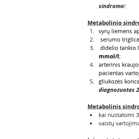
sindromo
!
Metabolinio sindro
vyrų liemens ap
serumo triglice
didelio tankio 
mmol/l
;
arterinis kraujo
pacientas vart
gliukozės konce
diagnozuotas 2
Metabolinis sindr
kai nustatomi 3 
vaistų vartojima