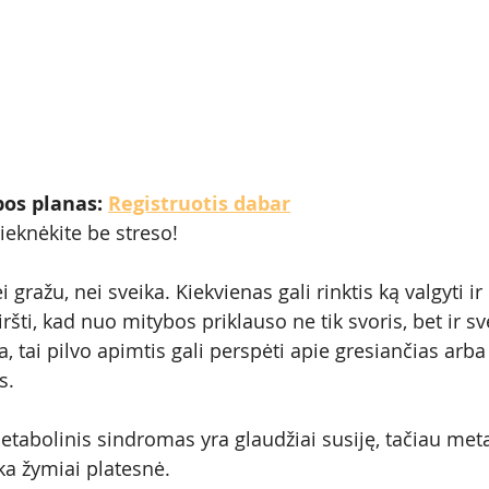
os planas: 
Registruotis dabar
lieknėkite be streso!
i gražu, nei sveika. Kiekvienas gali rinktis ką valgyti ir 
šti, kad nuo mitybos priklauso ne tik svoris, bet ir sve
, tai pilvo apimtis gali perspėti apie gresiančias arb
s. 
tabolinis sindromas yra glaudžiai susiję, tačiau meta
a žymiai platesnė.