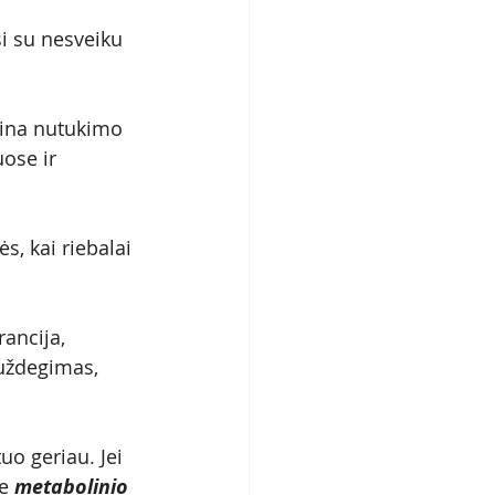
si su nesveiku 
dina nutukimo 
ose ir 
ės, kai riebalai 
ancija, 
 uždegimas, 
uo geriau.
Jei
e 
metabolinio 