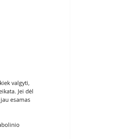
kiek valgyti, 
ikata. Jei dėl 
a jau esamas 
bolinio 