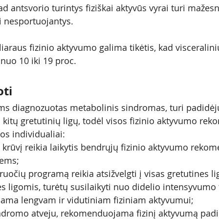
d antsvorio turintys fiziškai aktyvūs vyrai turi mažesnį
ei nesportuojantys. 
iaraus fizinio aktyvumo galima tikėtis, kad visceralini
nuo 10 iki 19 proc.  
oti
ms diagnozuotas metabolinis sindromas, turi padidėj
 kitų gretutinių ligų, todėl visos fizinio aktyvumo re
os individualiai:
į krūvį reikia laikytis bendrųjų fizinio aktyvumo rekom
iems;
uočių programą reikia atsižvelgti į visas gretutines li
es ligomis, turėtų susilaikyti nuo didelio intensyvumo 
iama lengvam ir vidutiniam fiziniam aktyvumui;
ndromo atveju, rekomenduojama fizinį aktyvumą padidi