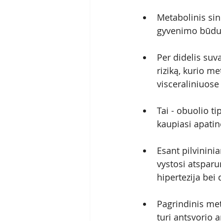
Metabolinis sin
gyvenimo būdu
Per didelis suv
riziką, kurio m
visceraliniuose
Tai - obuolio tip
kaupiasi apatin
Esant pilvinini
vystosi atsparu
hipertezija bei
Pagrindinis me
turi antsvorio a