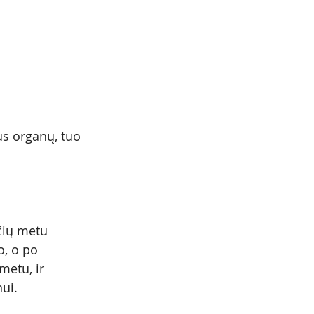
us organų, tuo 
.
čių metu 
, o po 
metu, ir 
ui. 