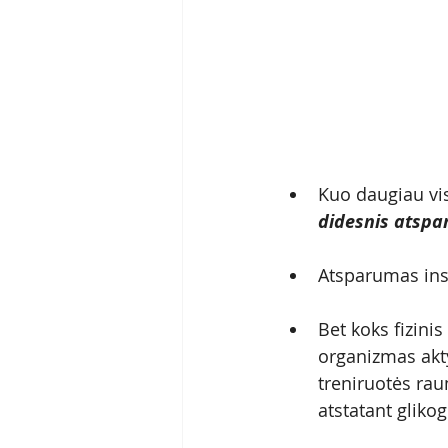
Kuo daugiau visc
didesnis atspa
Atsparumas insu
Bet koks fizini
organizmas akty
treniruotės raum
atstatant gliko