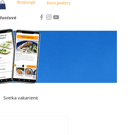
Prisijungti
Kurti paskyrą
duotuvė
Sveika vakarienė