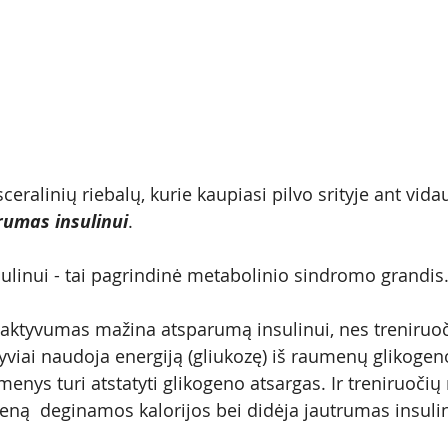
eralinių riebalų, kurie kaupiasi pilvo srityje ant vida
rumas insulinui
. 
linui - tai pagrindinė metabolinio sindromo grandis
s aktyvumas mažina atsparumą insulinui, nes treniruo
viai naudoja energiją (gliukozę) iš raumenų glikogeno
enys turi atstatyti glikogeno atsargas. Ir treniruočių 
geną  deginamos kalorijos bei didėja jautrumas insulin