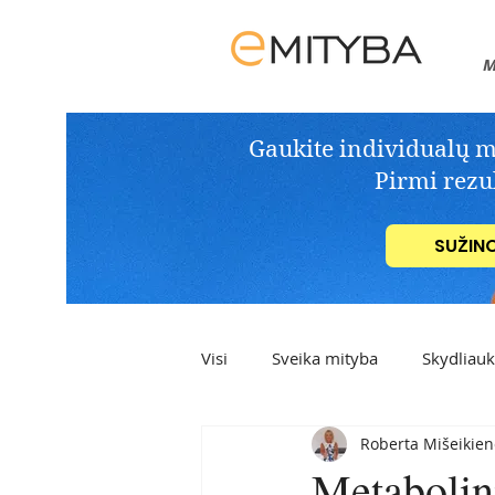
M
Gaukite individualų mit
Pirmi rezul
SUŽIN
Visi
Sveika mityba
Skydliau
Roberta Mišeikien
Sveiki užkandžiai
Desertai
Metabolini