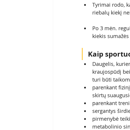
Tyrimai rodo, ka
riebalų kiekį n
Po 3 mėn. regul
kiekis sumažės 
Kaip sportu
Daugelis, kurie
kraujospūdį bei
turi būti taikom
parenkant fizin
skirtų suaugus
parenkant trenir
sergantys širdi
pirmenybė teik
metabolinio si