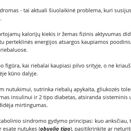
dromas - tai aktuali šiuolaikinė problema, kuri susiju
. 
artojamų kalorijų kiekis ir žemas fizinis aktyvumas di
etu perteklinės energijos atsargos kaupiamos poodiniu
 riebaluose. 
o figūra, kai riebalai kaupiasi pilvo srityje, o ne kriauš
ėje kūno dalyje. 
am nutukimui, sutrinka riebalų apykaita, gliukozės toler
mas insulinui ir 2 tipo diabetas, atsiranda sisteminis
 didėja mirtingumas.
tabolinio sindromo gydymo principas: kuo anksčiau, t
r esate nutukęs (
obuolio tipo
), pasitikrinkite ar neturit