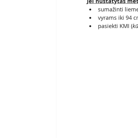
Jei nustatytas met
sumažinti liem
vyrams iki 94 c
pasiekti KMI (
kū