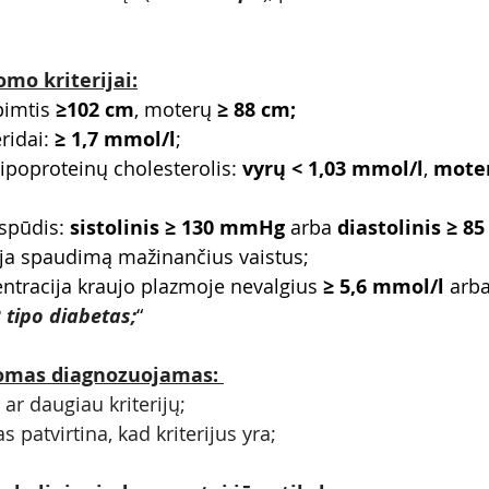
mo kriterijai:
imtis 
≥102 cm
, moterų 
≥ 88 cm; 
ridai: 
≥ 1,7 mmol/l
;
lipoproteinų cholesterolis: 
vyrų < 1,03 mmol/l
, 
moter
spūdis: 
sistolinis ≥ 130 mmHg
 arba 
diastolinis ≥ 
oja spaudimą mažinančius vaistus;
ntracija kraujo plazmoje nevalgius 
≥ 5,6 mmol/l
 arba
 tipo diabetas;
“
omas diagnozuojamas: 
ar daugiau kriterijų;
s patvirtina, kad kriterijus yra;