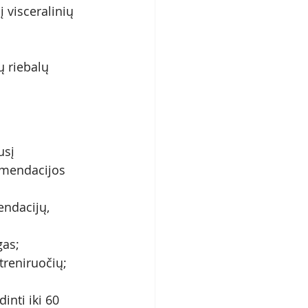
 visceralinių 
ų riebalų 
usį 
komendacijos 
endacijų, 
gas; 
treniruočių; 
nti iki 60 