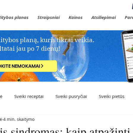
itybos planas
Straipsniai
Kainos
Atsiliepimai
Par
ybos planą, kuris tikrai veikia.​
tatai jau po 7 dienų!
OKITE NEMOKAMAI
kė
Sveiki receptai
Sveiki pusryčiai
Sveiki pietūs
ė
4 min. skaitymo
s sindromas: kaip atpažinti