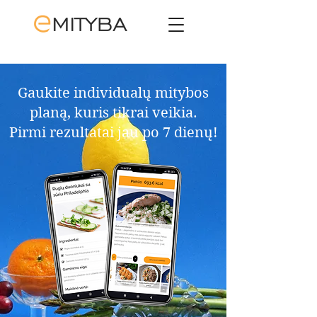
Gaukite individualų mitybos
planą, kuris tikrai veikia.​
Pirmi rezultatai jau po 7 dienų!