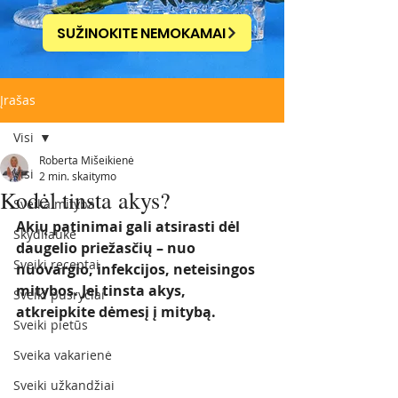
SUŽINOKITE NEMOKAMAI
Įrašas
Visi
Roberta Mišeikienė
Visi
2 min. skaitymo
Kodėl tinsta akys?
Sveika mityba
Akių patinimai gali atsirasti dėl 
Skydliaukė
daugelio priežasčių – nuo 
Sveiki receptai
nuovargio, infekcijos, neteisingos 
mitybos. Jei tinsta akys, 
Sveiki pusryčiai
atkreipkite dėmesį į mitybą. 
Sveiki pietūs
Sveika vakarienė
Sveiki užkandžiai