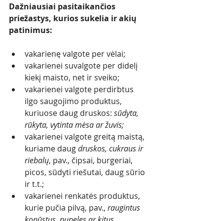
Dažniausiai pasitaikančios 
priežastys, kurios sukelia ir akių 
patinimus:
vakarienę valgote per vėlai;
vakarienei suvalgote per didelį 
kiekį maisto, net ir sveiko; 
vakarienei valgote perdirbtus 
ilgo saugojimo produktus, 
kuriuose daug druskos: 
sūdyta, 
rūkyta, vytinta mėsa ar žuvis;
vakarienei valgote greitą maistą, 
kuriame daug 
druskos, cukraus ir 
riebalų
, pav., čipsai, burgeriai, 
picos, sūdyti riešutai, daug sūrio 
ir t.t.;
vakarienei renkatės produktus, 
kurie pučia pilvą, pav., 
raugintus 
kopūstus, pupeles ar kitus 