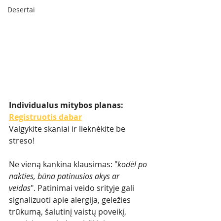
Desertai
Individualus mitybos planas: 
Registruotis dabar
Valgykite skaniai ir lieknėkite be 
streso!
Ne vieną kankina klausimas: "
kodėl po 
nakties, būna patinusios akys ar 
veidas
". Patinimai veido srityje gali 
signalizuoti apie alergija, geležies 
trūkumą, šalutinį vaistų poveikį, 