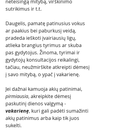
neteisingą mitybą, virškinimo 
sutrikimus ir t.t. 
Daugelis, pamatę patinusius vokus 
ar paakius bei paburkusį veidą, 
pradeda ieškoti įvairiausių ligų, 
atlieka brangius tyrimus ar skuba 
pas gydytojus. Žinoma, tyrimai ir 
gydytojų konsultacijos reikalingi, 
tačiau, neužmirškite atkreipti dėmesį 
į savo mitybą, o ypač į vakarienę. 
Jei dažnai kamuoja akių patinimai, 
pirmiausia
, akreipkite dėmesį 
paskutinį dienos valgymą - 
vakarienę
, kuri gali padėti sumažinti 
akių patinimus arba kaip tik juos 
sukelti. 