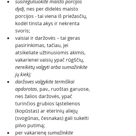
susireguliuokite maisto porcijos 
dydį
, nes per didelės maisto 
porcijos - tai viena iš priežasčių, 
kodėl tinsta akys ir nekrenta 
svoris; 
vaisiai ir daržovės – tai geras 
pasirinkimas, tačiau, jei 
atsikeliate užtinusiomis akimis, 
vakarienei vaisių ypač rūgščių, 
nereikėtų valgyti arba sumažinkite 
jų kiekį;
daržoves valgykite termiškai 
apdorotas
, pav., ruoštas garuose, 
nes žalios daržovės, ypač 
turinčios grubios ląstelienos 
(kopūstas) ar eterinių aliejų 
(svogūnas, česnakas) gali sukelti 
pilvo putimą;
per vakarienę 
sumažinkite 