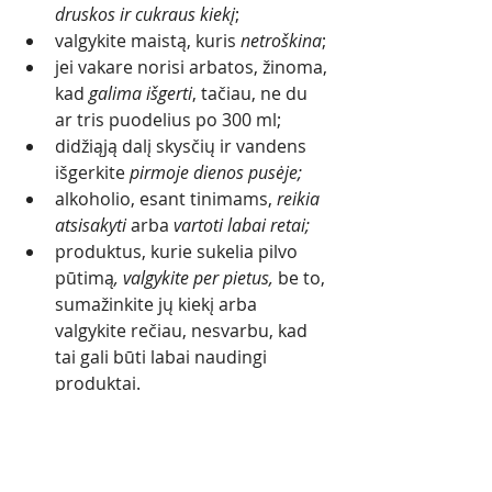
druskos ir cukraus kiekį
; 
valgykite maistą, kuris 
netroškina
; 
jei vakare norisi arbatos, žinoma, 
kad 
galima išgerti
, tačiau, ne du 
ar tris puodelius po 300 ml; 
didžiąją dalį skysčių ir vandens
išgerkite
 pirmoje dienos pusėje; 
alkoholio, esant tinimams,
 reikia 
atsisakyti 
arba
 vartoti labai retai;
produktus,
kurie sukelia pilvo 
pūtimą
, valgykite per pietus, 
be to, 
sumažinkite jų kiekį arba 
valgykite rečiau, nesvarbu, kad 
tai gali būti labai naudingi 
produktai. 
vakarienę gaminkite patys!   
Individualus mitybos planas: 
Registruotis dabar