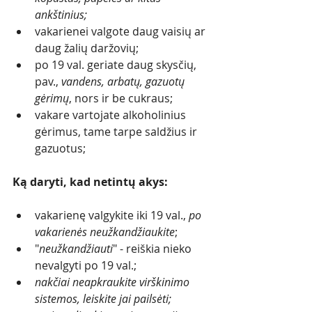
ankštinius;
vakarienei valgote daug vaisių ar 
daug žalių daržovių;
po 19 val. geriate daug skysčių, 
pav., 
vandens, arbatų, gazuotų 
gėrimų
, nors ir be cukraus;
vakare vartojate alkoholinius 
gėrimus, tame tarpe saldžius ir 
gazuotus;
Ką daryti, kad netintų akys:
vakarienę valgykite iki 19 val., 
po 
vakarienės neužkandžiaukite
; 
"
neužkandžiauti
" - reiškia nieko 
nevalgyti po 19 val.;
nakčiai neapkraukite virškinimo 
sistemos, leiskite jai pailsėti;