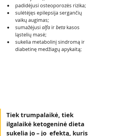
padidėjusi osteoporozės rizika;
sulėtėjęs epilepsija sergančių 
vaikų augimas;
sumažėjusi 
alfa
 ir 
beta
 kasos 
ląstelių masė;
sukelia metabolinį sindromą ir 
diabetinę medžiagų apykaitą; 
Tiek trumpalaikė, tiek 
ilgalaikė ketogeninė dieta 
sukelia jo – jo  efektą, kuris 