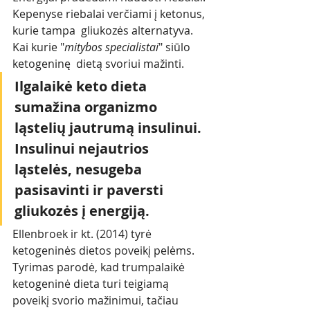
Kepenyse riebalai verčiami į ketonus, 
kurie tampa  gliukozės alternatyva. 
Kai kurie "
mitybos specialistai
" siūlo 
ketogeninę  dietą svoriui mažinti.
Ilgalaikė keto dieta 
sumažina organizmo 
ląstelių jautrumą insulinui. 
Insulinui nejautrios 
ląstelės, nesugeba 
pasisavinti ir paversti 
gliukozės į energiją.
Ellenbroek ir kt. (2014) tyrė 
ketogeninės dietos poveikį pelėms. 
Tyrimas parodė, kad trumpalaikė 
ketogeninė dieta turi teigiamą 
poveikį svorio mažinimui, tačiau 