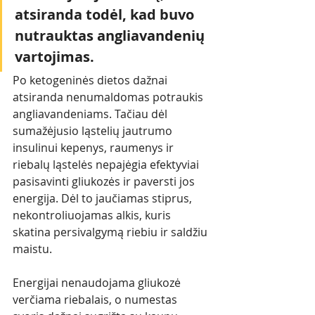
atsiranda todėl, kad buvo 
nutrauktas angliavandenių 
vartojimas. 
Po ketogeninės dietos dažnai 
atsiranda nenumaldomas potraukis 
angliavandeniams. Tačiau dėl 
sumažėjusio ląstelių jautrumo 
insulinui kepenys, raumenys ir 
riebalų ląstelės nepajėgia efektyviai 
pasisavinti gliukozės ir paversti jos 
energija. Dėl to jaučiamas stiprus, 
nekontroliuojamas alkis, kuris 
skatina persivalgymą riebiu ir saldžiu 
maistu.
Energijai nenaudojama gliukozė 
verčiama riebalais, o numestas 