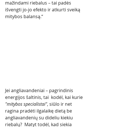
mažindami riebalus – tai padės 
išvengti jo-jo efekto ir atkurti sveiką 
mitybos balansą.“
Jei angliavandeniai – pagrindinis 
energijos šaltinis, tai  kodėl, kai kurie 
"mitybos specialistai"
, siūlo ir net 
ragina pradėti ilgalaikę dietą be 
angliavandenių su dideliu kiekiu 
riebalų?  Matyt todėl, kad siekia 