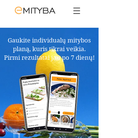
Gaukite individualų mitybos
planą, kuris tikrai veikia.​
Pirmi rezultatai jau po 7 dienų!