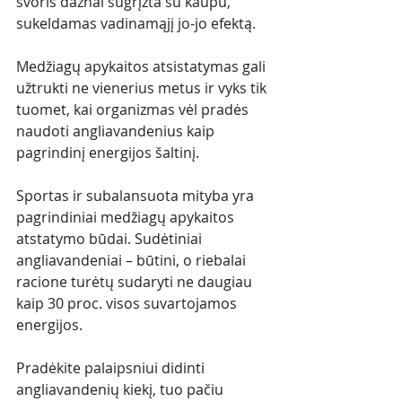
svoris dažnai sugrįžta su kaupu, 
sukeldamas vadinamąjį jo-jo efektą. 
Medžiagų apykaitos atsistatymas gali 
užtrukti ne vienerius metus ir vyks tik 
tuomet, kai organizmas vėl pradės 
naudoti angliavandenius kaip 
pagrindinį energijos šaltinį.
Sportas ir subalansuota mityba yra 
pagrindiniai medžiagų apykaitos 
atstatymo būdai. Sudėtiniai 
angliavandeniai – būtini, o riebalai 
racione turėtų sudaryti ne daugiau 
kaip 30 proc. visos suvartojamos 
energijos. 
Pradėkite palaipsniui didinti 
angliavandenių kiekį, tuo pačiu 