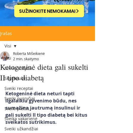
SUŽINOKITE NEMOKAMAI
Įrašas
Visi
Roberta Mišeikienė
Visi
2 min. skaitymo
Ketogeninė dieta gali sukelti
Sveika mityba
II tipo diabetą
Skydliaukė
Sveiki receptai
Ketogeninė dieta neturi tapti 
Sveiki pusryčiai
ilgalaikiu gyvenimo būdu, nes 
sumažina jautrumą insulinui ir 
Sveiki pietūs
gali sukelti II tipo diabetą bei kitus 
Sveika vakarienė
sveikatos sutrikimus.
Sveiki užkandžiai