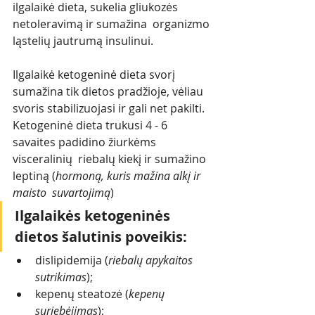
ilgalaikė dieta, sukelia gliukozės 
netoleravimą ir sumažina  organizmo 
ląstelių jautrumą insulinui. 
Ilgalaikė ketogeninė dieta svorį 
sumažina tik dietos pradžioje, vėliau 
svoris stabilizuojasi ir gali net pakilti. 
Ketogeninė dieta trukusi 4 - 6 
savaites padidino žiurkėms 
visceralinių  riebalų kiekį ir sumažino 
leptiną (
hormoną, kuris mažina alkį ir 
maisto  suvartojimą
)
Ilgalaikės ketogeninės 
dietos šalutinis poveikis:
dislipidemija (
riebalų apykaitos 
sutrikimas
);
kepenų steatozė (
kepenų 
suriebėjimas
);