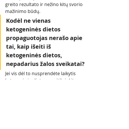
greito rezultato ir nežino kitų svorio 
mažinimo būdų.
Kodėl ne vienas 
ketogeninės dietos 
propaguotojas nerašo apie 
tai, kaip išeiti iš 
ketogeninės dietos, 
nepadarius žalos sveikatai? 
Jei vis dėl to nusprendėte laikytis 
ketogeninės dietos, pasitikrinkite 
sveikatą ir pasirinkite specialistą 
turintį reikiamą išsilavinimą, nes kitu 
atveju pavojingai žaidžiate su 
sveikata.
Individualus mitybos planas 
riebalų deginimui: 
Registruotis 