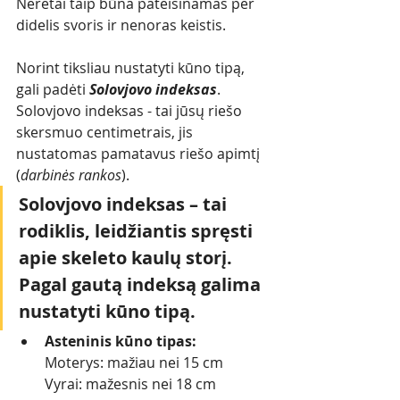
Neretai taip būna pateisinamas per 
didelis svoris ir nenoras keistis. 
Norint tiksliau nustatyti kūno tipą, 
gali padėti 
Solovjovo indeksas
. 
Solovjovo indeksas - tai jūsų riešo 
skersmuo centimetrais, jis 
nustatomas pamatavus riešo apimtį 
(
darbinės rankos
). 
Solovjovo indeksas – tai 
rodiklis, leidžiantis spręsti 
apie skeleto kaulų storį. 
Pagal gautą indeksą galima 
nustatyti kūno tipą. 
Asteninis kūno tipas:
Moterys: mažiau nei 15 cm
Vyrai: mažesnis nei 18 cm