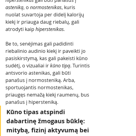
hiperstenikas
 gali būti panašus į 
asteniką
, o 
normostenikas
, kuris 
nuolat suvartoja per didelį kalorijų 
kiekį ir priauga daug riebalų, gali 
atrodyti kaip 
hiperstenikas. 
Be to, senėjimas gali padidinti 
riebalinio audinio kiekį ir paveikti jo 
pasiskirstymą, kas gali pakeisti kūno 
sudėtį, o vizualiai ir 
kūno tipą
. Turintis 
antsvorio astenikas, gali būti 
panašus į normosteniką. Arba, 
sportuojantis normostenikas, 
priaugęs nemažą kiekį raumenų, bus 
panašus į hipersteniką.
Kūno tipas atspindi 
dabartinę žmogaus būklę: 
mitybą, fizinį aktyvumą bei 