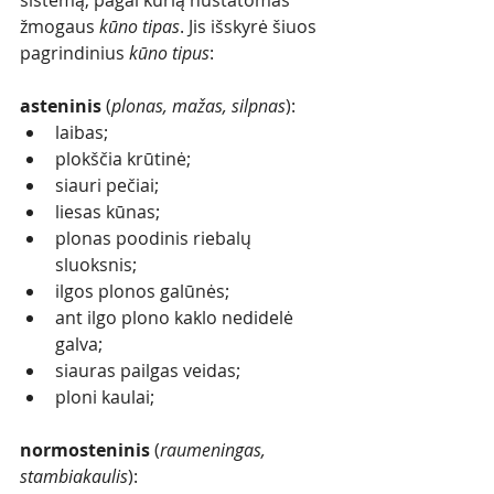
sistemą, pagal kurią nustatomas 
žmogaus 
kūno tipas
. Jis išskyrė šiuos 
pagrindinius 
kūno tipus
: 
asteninis
 (
plonas, mažas, silpnas
):
laibas;
plokščia krūtinė;
siauri pečiai; 
liesas kūnas; 
plonas poodinis riebalų 
sluoksnis; 
ilgos plonos galūnės;
ant ilgo plono kaklo nedidelė 
galva;
siauras pailgas veidas;
ploni kaulai; 
normosteninis
 (
raumeningas, 
stambiakaulis
):