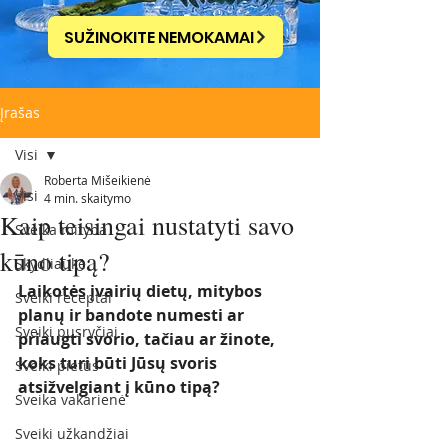
SUŽINOKITE NEMOKAMAI
Įrašas
Visi
Roberta Mišeikienė
Visi
4 min. skaitymo
Kaip teisingai nustatyti savo
Sveika mityba
kūno tipą?
Skydliaukė
Laikotės įvairių dietų, mitybos 
Sveiki receptai
planų ir bandote numesti ar 
Sveiki pusryčiai
priaugti svorio, tačiau ar žinote, 
koks turi būti Jūsų svoris 
Sveiki pietūs
atsižvelgiant į kūno tipą?
Sveika vakarienė
Sveiki užkandžiai