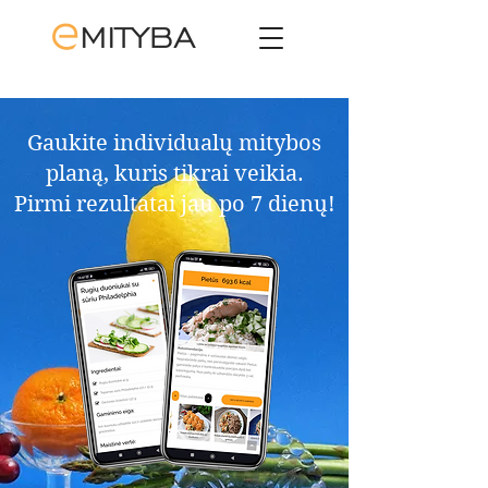
Gaukite individualų mitybos
planą, kuris tikrai veikia.​
Pirmi rezultatai jau po 7 dienų!