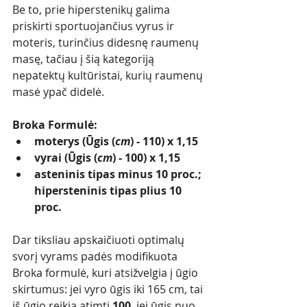
Be to, prie hiperstenikų galima 
priskirti sportuojančius vyrus ir 
moteris, turinčius didesnę raumenų 
masę, tačiau į šią kategoriją 
nepatektų kultūristai, kurių raumenų 
masė ypač didelė. 
Broka Formulė: 
moterys (Ūgis (
cm
) - 110) x 1,15 
vyrai (Ūgis (
cm
) - 100) x 1,15 
asteninis tipas minus 10 proc.;  
hipersteninis tipas plius 10 
proc. 
Dar tiksliau apskaičiuoti optimalų 
svorį vyrams padės modifikuota 
Broka formulė, kuri atsižvelgia į ūgio 
skirtumus: jei vyro ūgis iki 165 cm, tai 
iš ūgio reikia atimti 
100
, jei ūgis nuo 