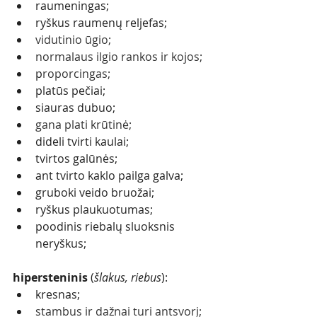
raumeningas;
ryškus raumenų reljefas;
vidutinio ūgio;
normalaus ilgio rankos ir kojos;
p
roporcingas;
platūs pečiai;
siauras dubuo;
gana plati krūtinė;
dideli tvirti kaulai;
tvirtos galūnės;
ant tvirto kaklo pailga galva;
gruboki veido bruožai;
ryškus plaukuotumas;
poodinis riebalų sluoksnis 
neryškus; 
hipersteninis
 (
šlakus, riebus
):
kresnas;
stambus ir dažnai turi antsvorį;