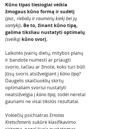
K
ūno tipas tiesiogiai veikia 
žmogaus kūno formą ir sudėtį 
(pvz., riebalų ir raumenų kiekį bei jų 
santykį)
.
 Be to, žinant kūno tipą, 
galima tiksliau nustatyti optimalų 
(sveiką)
 kūno svorį. 
Laikotės įvairių dietų, mitybos planų 
ir bandote numesti ar priaugti 
svorio, tačiau ar žinote, koks turi būti 
Jūsų svoris atsižvelgiant į 
kūno tipą
? 
Daugelis skaičiuoklių skirtų 
optimaliam svoriui nustatyti 
neatsižvelgia į 
kūno tipą
, todėl neretai 
gaunami ne visai tikslūs rezultatai. 
Vokiečių psichiatras 
Ernstas 
Kretschmeris
 sukūrė klasifikavimo 