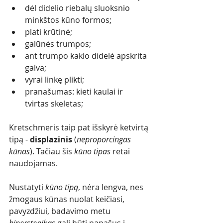
dėl didelio riebalų sluoksnio 
minkštos kūno formos;
plati krūtinė;
galūnės trumpos;
ant trumpo kaklo didelė apskrita 
galva;
vyrai linkę plikti;
p
ranašumas: kieti kaulai ir 
tvirtas skeletas;
Kretschmeris taip pat išskyrė ketvirtą 
tipą - 
displazinis 
(
neproporcingas 
kūnas
). Tačiau šis 
kūno tipas
 retai 
naudojamas. 
Nustatyti 
kūno tipą
, nėra lengva, nes 
žmogaus kūnas nuolat keičiasi, 
pavyzdžiui, badavimo metu 