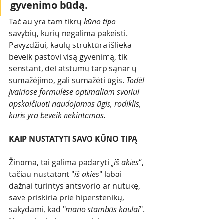
gyvenimo būdą.
Tačiau yra tam tikrų 
kūno tipo 
savybių, kurių negalima pakeisti. 
Pavyzdžiui, kaulų struktūra išlieka 
beveik pastovi visą gyvenimą, tik 
senstant, dėl atstumų tarp sąnarių 
sumažėjimo, gali sumažėti ūgis. 
Todėl 
įvairiose formulėse optimaliam svoriui 
apskaičiuoti naudojamas ūgis, rodiklis, 
kuris yra beveik nekintamas. 
KAIP NUSTATYTI SAVO KŪNO TIPĄ
Žinoma, tai galima padaryti „
iš akies
“, 
tačiau nustatant "
iš akies
" labai 
dažnai turintys antsvorio ar nutukę, 
save priskiria prie hiperstenikų, 
sakydami, kad "
mano stambūs kaulai
". 