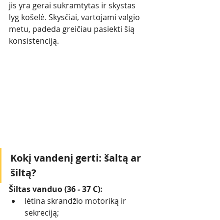
jis yra gerai sukramtytas ir skystas 
lyg košelė. Skysčiai, vartojami valgio 
metu, padeda greičiau pasiekti šią 
konsistencij
ą.
Kokį vandenį gerti: šaltą ar 
šiltą?
Šiltas vanduo (36 - 37 C):
lėtina skrandžio motoriką ir 
sekreciją; 