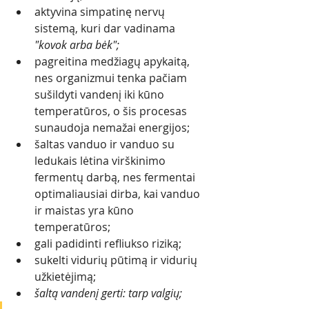
aktyvina simpatinę nervų 
sistemą, kuri dar vadinama 
"kovok arba bėk";
pagreitina medžiagų apykaitą, 
nes organizmui tenka pačiam 
sušildyti vandenį iki kūno 
temperatūros, o šis procesas 
sunaudoja nemažai energijos; 
šaltas vanduo ir vanduo su 
ledukais lėtina virškinimo 
fermentų darbą, nes fermentai 
optimaliausiai dirba, kai vanduo 
ir maistas yra kūno 
temperatūros;
gali padidinti refliukso riziką;
sukelti vidurių pūtimą ir vidurių 
užkietėjimą;
šaltą vandenį gerti: tarp valgių;