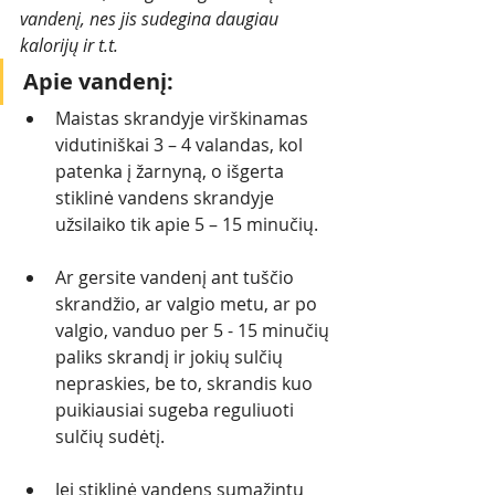
vandenį, nes jis sudegina daugiau 
kalorijų ir t.t.  
Apie vandenį:
Maistas skrandyje virškinamas 
vidutiniškai 3 – 4 valandas, kol 
patenka į žarnyną, o išgerta 
stiklinė vandens skrandyje 
užsilaiko tik apie 5 – 15 minučių. 
Ar gersite vandenį ant tuščio 
skrandžio, ar valgio metu, ar po 
valgio, vanduo per 5 - 15 minučių 
paliks skrandį ir jokių sulčių 
nepraskies, be to, skrandis kuo 
puikiausiai sugeba reguliuoti 
sulčių sudėtį.
Jei stiklinė vandens sumažintų 