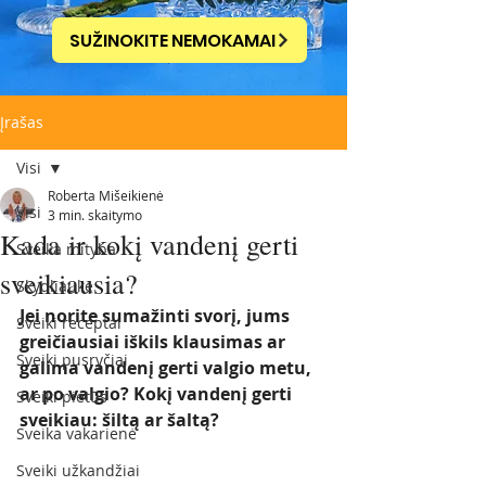
SUŽINOKITE NEMOKAMAI
Įrašas
Visi
Roberta Mišeikienė
Visi
3 min. skaitymo
Kada ir kokį vandenį gerti
Sveika mityba
sveikiausia?
Skydliaukė
Jei norite sumažinti svorį, jums 
Sveiki receptai
greičiausiai iškils klausimas ar 
Sveiki pusryčiai
galima vandenį gerti valgio metu, 
ar po valgio? Kokį vandenį gerti 
Sveiki pietūs
sveikiau: šiltą ar šaltą?
Sveika vakarienė
Sveiki užkandžiai