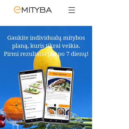
Gaukite individualų mitybos
planą, kuris tikrai veikia.​
Pirmi rezultatai jau po 7 dienų!