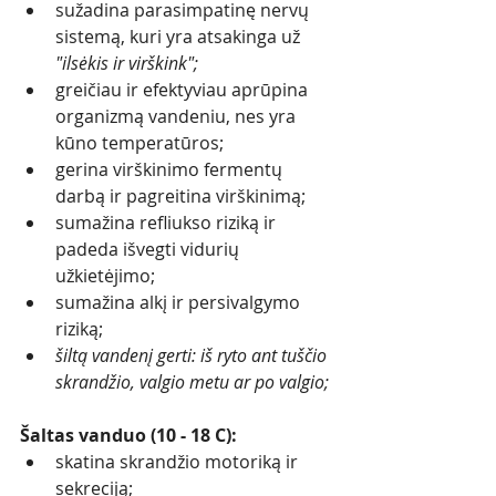
sužadina parasimpatinę nervų 
sistemą, kuri yra atsakinga už 
"ilsėkis ir virškink";
greičiau ir efektyviau aprūpina 
organizmą vandeniu, nes yra 
kūno temperatūros;
gerina virškinimo fermentų 
darbą ir pagreitina virškinimą; 
sumažina refliukso riziką ir 
padeda išvegti vidurių 
užkietėjimo;
sumažina alkį ir persivalgymo 
riziką;
šiltą vandenį gerti: iš ryto ant tuščio 
skrandžio, valgio metu ar po valgio;
Šaltas vanduo (10 - 18 C):
skatina skrandžio motoriką ir 
sekreciją; 