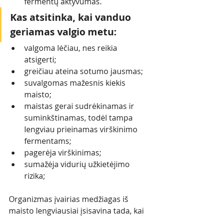
fermentų aktyvumas. 
Kas atsitinka, kai vanduo 
geriamas valgio metu:
valgoma lėčiau, nes reikia 
atsigerti;
greičiau ateina sotumo jausmas;
suvalgomas mažesnis kiekis 
maisto;
maistas gerai sudrėkinamas ir 
suminkštinamas, todėl tampa 
lengviau prieinamas virškinimo 
fermentams;
pagerėja virškinimas;
sumažėja vidurių užkietėjimo 
rizika; 
Organizmas įvairias medžiagas iš 
maisto lengviausiai įsisavina tada, kai 