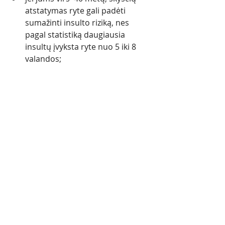
atstatymas ryte gali padėti 
sumažinti insulto riziką, nes 
pagal statistiką daugiausia 
insultų įvyksta ryte nuo 5 iki 8 
valandos;
Per dieną palaikykite skysčių 
balansą:
šaltą vandenį gerkite tarp valgių: 
40 min prieš valgį ir 1.5 - 2 val. po 
valgio;
šiltą vandenį gerkite 
valgio metu 
ar po valgio;  
aprūpinsite organizmą 
vandeniu, pagerinsite virškinimą 
ir maistinių medžiagų 
trasportavimą bei įsisavinimą;