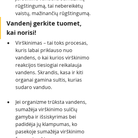
rūgštingumą, tai nebereikėtų 
vaistų, mažinančių rūgštingumą.
Vandenį gerkite tuomet, 
kai norisi! 
Virškinimas – tai toks procesas, 
kuris labai priklauso nuo 
vandens, o kai kurios virškinimo 
reakcijos tiesiogiai reikalauja 
vandens. Skrandis, kasa ir kiti 
organai gamina sultis, kurias 
sudaro vanduo.
Jei organizme trūksta vandens, 
sumažėja virškinimo sulčių 
gamyba ir išsiskyrimas bei 
padidėja jų klampumas, ko 
pasekoje sumažėja virškinimo 