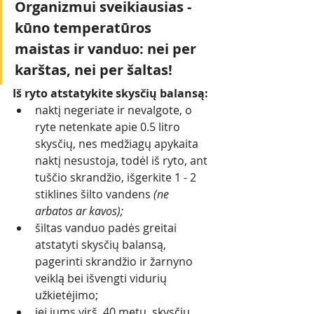
Organizmui sveikiausias - 
kūno temperatūros 
maistas ir vanduo: nei per 
karštas, nei per šaltas!
Iš ryto atstatykite skysčių balansą:
naktį negeriate ir nevalgote, o 
ryte netenkate apie 0.5 litro 
skysčių, nes medžiagų apykaita 
naktį nesustoja, todėl iš ryto, ant 
tuščio skrandžio, išgerkite 1 - 2 
stiklines šilto vandens 
(ne 
arbatos ar kavos);
šiltas vanduo padės greitai 
atstatyti skysčių balansą, 
pagerinti skrandžio ir žarnyno 
veiklą bei išvengti vidurių 
užkietėjimo;
jei jums virš  40 metų, skysčių 