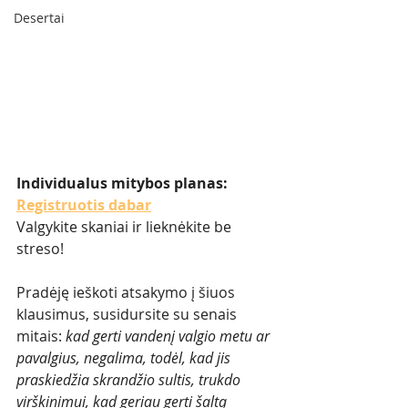
Desertai
Individualus mitybos planas: 
Registruotis dabar
Valgykite skaniai ir lieknėkite be 
streso!
Pradėję ieškoti atsakymo į šiuos 
klausimus, susidursite su senais 
mitais: 
kad gerti vandenį valgio metu ar 
pavalgius, negalima, todėl, kad jis 
praskiedžia skrandžio sultis, trukdo 
virškinimui, kad geriau gerti šaltą 