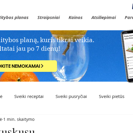
itybos planas
Straipsniai
Kainos
Atsiliepimai
Par
ybos planą, kuris tikrai veikia.​
tatai jau po 7 dienų!
OKITE NEMOKAMAI
kė
Sveiki receptai
Sveiki pusryčiai
Sveiki pietūs
ė
1 min. skaitymo
kuskusu