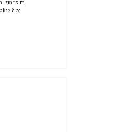
i žinosite, 
lite čia: 