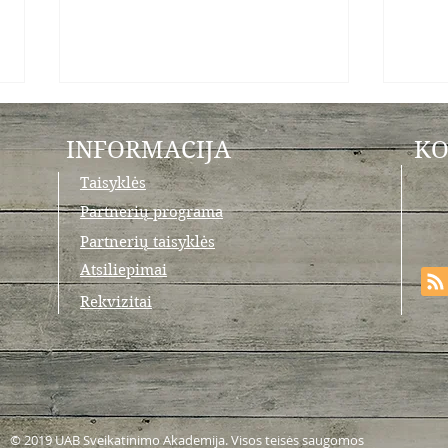
INFORMACIJA
KO
Taisyklės
Partnerių programa
Partnerių taisyklės
Atsiliepimai
Sumuštinis su grūdėta varške ir
Avinž
medumi
darž
Rekvizitai
© 2019 UAB Sveikatinimo Akademija. Visos teisės saugomos