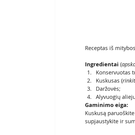
Receptas iš mitybo
Ingredientai
 (
apska
Konservuotas tu
Kuskusas (
rinki
Daržovės; 
Alyvuogių aliej
Gaminimo eiga:
Kuskusą paruoškite p
supjaustykite ir sum