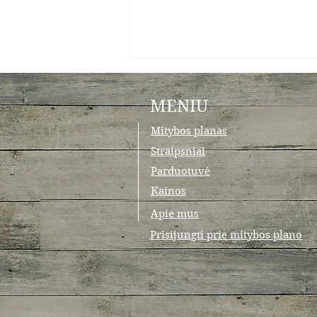
MENIU
Mitybos planas
Straipsniai
Parduotuvė
Trapučiai su varške ir bananu
Kainos
Apie mus
Prisijungti prie mitybos plano