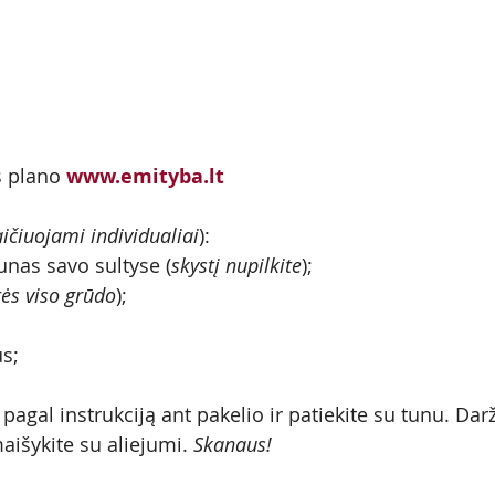
s plano
www.emityba.lt 
ičiuojami individualiai
):
nas savo sultyse (
skystį nupilkite
);
tės viso grūdo
);
us;
agal instrukciją ant pakelio ir patiekite su tunu. Dar
aišykite su aliejumi. 
Skanaus!