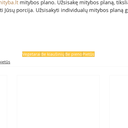
tyba.lt
mitybos plano. Užsisakę mitybos planą, tikslia
ti Jūsų porcija. Užsisakyti individualų mitybos planą ga
Vegetarai
Be kiaušinių
Be pieno
Pietūs
pietūs