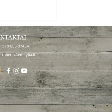
NTAKTAI
+370 655 07454
roberta@emityba.lt
irniai su avokadu, feta ir
ovėmis