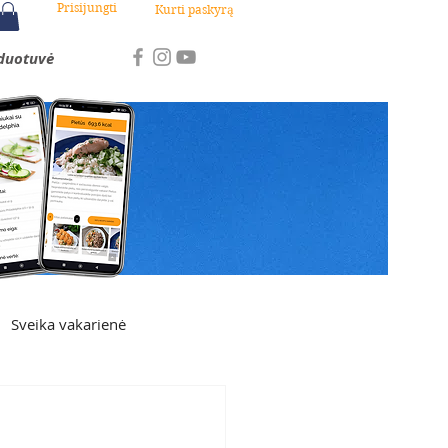
Prisijungti
Kurti paskyrą
duotuvė
Sveika vakarienė