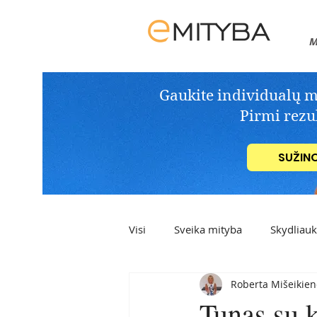
M
Gaukite individualų mit
Pirmi rezul
SUŽIN
Visi
Sveika mityba
Skydliau
Roberta Mišeikien
Sveiki užkandžiai
Desertai
Tunas su 