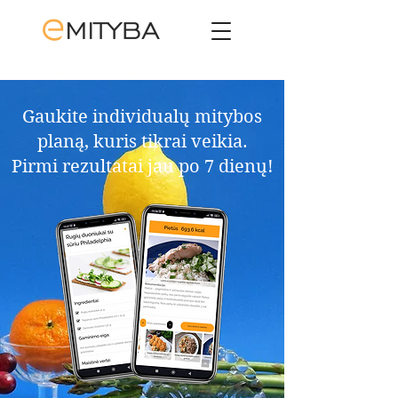
Gaukite individualų mitybos
planą, kuris tikrai veikia.​
Pirmi rezultatai jau po 7 dienų!