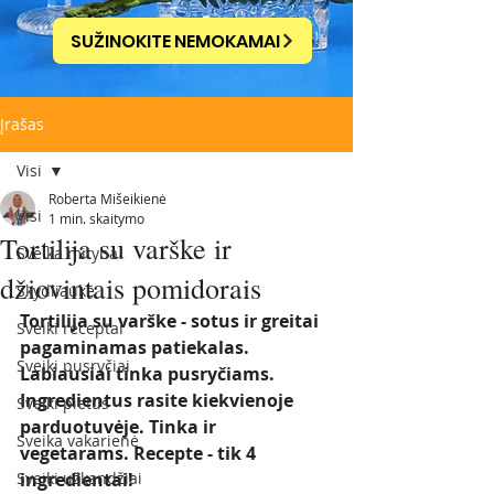
SUŽINOKITE NEMOKAMAI
Įrašas
Visi
Roberta Mišeikienė
Visi
1 min. skaitymo
Tortilija su varške ir
Sveika mityba
džiovintais pomidorais
Skydliaukė
Tortilija su varške - sotus ir greitai 
Sveiki receptai
pagaminamas patiekalas. 
Sveiki pusryčiai
Labiausiai tinka pusryčiams. 
Ingredientus rasite kiekvienoje 
Sveiki pietūs
parduotuvėje. Tinka ir 
Sveika vakarienė
vegetarams. Recepte - tik 4 
Sveiki užkandžiai
ingredientai! 