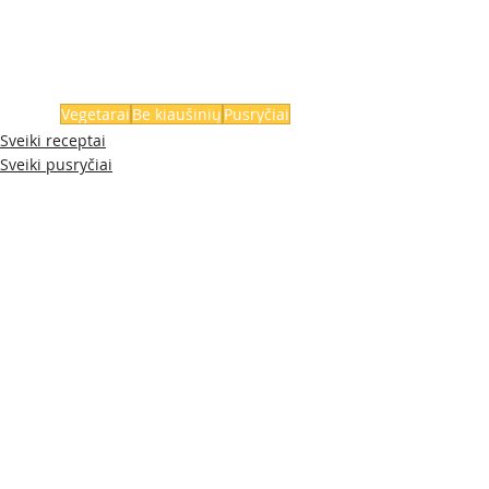
Vegetarai
Be kiaušinių
Pusryčiai
Sveiki receptai
Sveiki pusryčiai