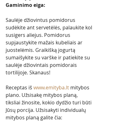
Gaminimo eiga: 
Saulėje džiovintus pomidorus 
sudėkite ant servetėlės, palaukite kol 
susigers aliejus. Pomidorus 
supjaustykite mažais kubeliais ar 
juostelėmis. Graikišką jogurtą 
sumaišykite su varške ir patiekite su 
saulėje džiovintais pomidorais 
tortilijoje. Skanaus!
Receptas iš 
www.emityba.lt
mitybos 
plano. Užsisakę mitybos planą, 
tiksliai žinosite, kokio dydžio turi būti 
Jūsų porcija. Užsisakyti individualų 
mitybos planą galite čia: 