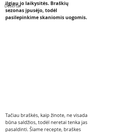
ilgiau jo laikysitės. Braškių 
Desertai
sezonas įpusėjo, todėl 
pasilepinkime skaniomis uogomis. 
Tačiau braškės, kaip žinote, ne visada 
būna saldžios, todėl neretai tenka jas 
pasaldinti. Šiame recepte, braškes 