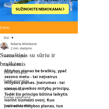
SUŽINOKITE NEMOKAMAI
Įrašas
Visi
Roberta Mišeikienė
Visi
2 min. skaitymo
Sumuštinis su sūriu ir
Sveika mityba
braškėmis
Skydliaukė
Mitybos planas be braškių, ypač 
Sveiki receptai
sezono metu - tai neįvairus 
Sveiki pusryčiai
mitybos planas. Įvairumas - tai 
vienas iš sveikos mitybų principų. 
Sveiki pietūs
Todėl šio principo būtina laikytis 
Sveika vakarienė
norint numesti svorį. Kuo 
Sveiki užkandžiai
įvairesnis mitybos planas, tuo 