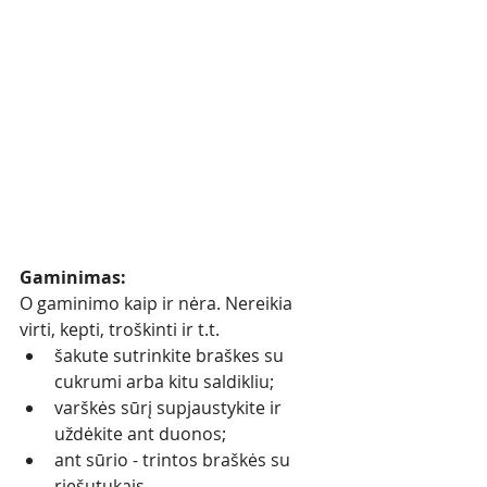
Gaminimas:
O gaminimo kaip ir nėra. Nereikia 
virti, kepti, troškinti ir t.t.  
šakute sutrinkite braškes su 
cukrumi arba kitu saldikliu; 
varškės sūrį supjaustykite ir 
uždėkite ant duonos; 
ant sūrio - trintos braškės su 
riešutukais. 