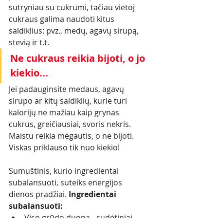
sutryniau su cukrumi, tačiau vietoj 
cukraus galima naudoti kitus 
saldiklius: pvz., medų, agavų sirupą, 
stevią ir t.t. 
Ne cukraus reikia bijoti, o jo 
kiekio...
Jei padauginsite medaus, agavų 
sirupo ar kitų saldiklių, kurie turi 
kalorijų ne mažiau kaip grynas 
cukrus, greičiausiai, svoris nekris. 
Maistu reikia mėgautis, o ne bijoti. 
Viskas priklauso tik nuo kiekio!  
Sumuštinis, kurio ingredientai 
subalansuoti, suteiks energijos 
dienos pradžiai. 
Ingredientai 
subalansuoti: 
Viso grūdo duona - sudėtiniai 