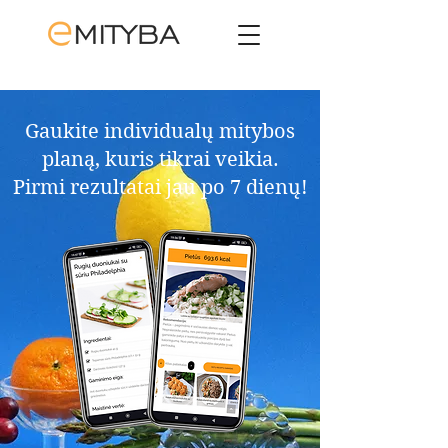
Gaukite individualų mitybos
planą, kuris tikrai veikia.​
Pirmi rezultatai jau po 7 dienų!