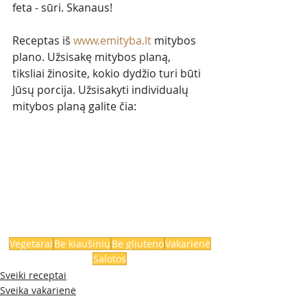
feta - sūri. Skanaus!
Receptas iš 
www.emityba.lt
mitybos 
plano. Užsisakę mitybos planą, 
tiksliai žinosite, kokio dydžio turi būti 
Jūsų porcija. Užsisakyti individualų 
mitybos planą galite čia: 
Vegetarai
Be kiaušinių
Be gliuteno
Vakarienė
Salotos
Sveiki receptai
Sveika vakarienė