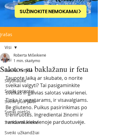
SUŽINOKITE NEMOKAMAI
Įrašas
Visi
Roberta Mišeikienė
Visi
1 min. skaitymo
Salotos su baklažanu ir feta
Sveika mityba
Taupote laiką ar skubate, o norite 
Skydliaukė
sveikai valgyti? Tai pasigaminkite 
Sveiki receptai
sveikas ir gaivias salotas vakarienei. 
Tinka ir vegetarams, ir visavalgiams. 
Sveiki pusryčiai
Be gliuteno. Puikus pasirinkimas po 
Sveiki pietūs
treniruotės. Ingredientai žinomi ir 
randami kiekvienoje parduotuvėje. 
Sveika vakarienė
Sveiki užkandžiai