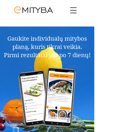
Gaukite individualų mitybos
planą, kuris tikrai veikia.​
Pirmi rezultatai jau po 7 dienų!