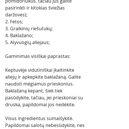
pomidoriukus, tačiau Jūs galite 
pasirinkti ir kitokias šviežias 
daržoves);
2. Fetos;
3. Graikinių riešutukų;
4. Baklažano;
5. Alyvuogių aliejaus;
Gaminimas visiškai paprastas: 
Keptuvėje vidutiniškai įkaitinkite 
aliejų ir apkepkite baklažaną. Galite 
naudoti mėgiamus prieskonius. 
Baklažaną kepant, šiek tiek 
pasūdykite, tačiau, jei prieskoniai su 
druska, papildomai jos nedėkite. 
Visus ingredientus sumaišykite. 
Papildomai salotų nebesūdykite, nes 