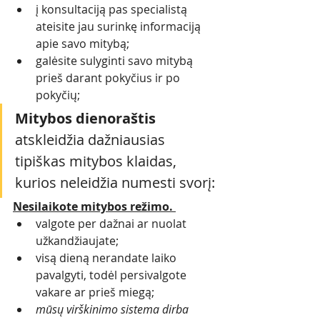
į konsultaciją pas specialistą 
ateisite jau surinkę informaciją 
apie savo mitybą; 
galėsite sulyginti savo mitybą 
prieš darant pokyčius ir po 
pokyčių; 
Mitybos dienoraštis 
atskleidžia dažniausias 
tipiškas mitybos klaidas, 
kurios neleidžia numesti svorį:
Nesilaikote mitybos režimo. 
valgote per dažnai ar nuolat 
užkandžiaujate;
visą dieną nerandate laiko 
pavalgyti, todėl persivalgote 
vakare ar prieš miegą;
mūsų virškinimo sistema dirba 