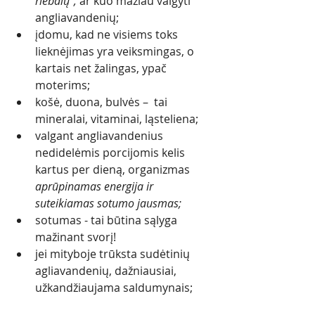
riebalų",
 ar kuo mažiau valgyti 
angliavandenių;
įdomu, kad ne visiems toks 
lieknėjimas yra veiksmingas, o 
kartais net žalingas, ypač 
moterims; 
košė, duona, bulvės –  tai 
mineralai, vitaminai, ląsteliena; 
valgant angliavandenius 
nedidelėmis porcijomis kelis 
kartus per dieną, organizmas 
aprūpinamas energija ir 
suteikiamas sotumo jausmas; 
sotumas - tai būtina sąlyga 
mažinant svorį! 
jei mityboje trūksta sudėtinių 
agliavandenių, dažniausiai, 
užkandžiaujama saldumynais; 