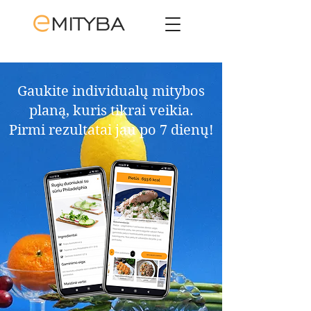
Gaukite individualų mitybos
planą, kuris tikrai veikia.​
Pirmi rezultatai jau po 7 dienų!