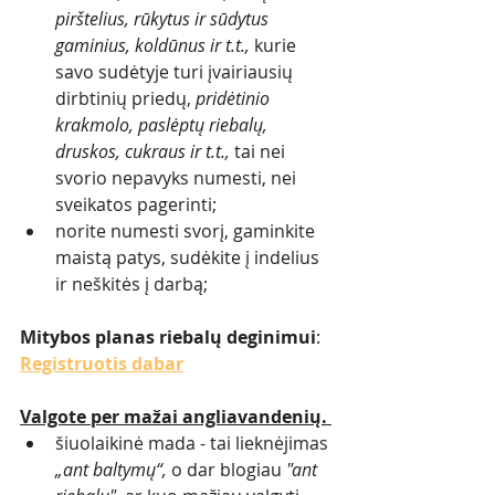
pirštelius, rūkytus ir sūdytus 
gaminius, koldūnus ir t.t., 
kurie 
savo sudėtyje turi įvairiausių 
dirbtinių priedų, 
pridėtinio 
krakmolo, paslėptų riebalų, 
druskos, cukraus ir t.t., 
tai nei 
svorio nepavyks numesti, nei 
sveikatos pagerinti; 
norite numesti svorį, gaminkite 
maistą patys, sudėkite į indelius 
ir neškitės į darbą; 
Mitybos planas riebalų deginimui
: 
Registruotis dabar
Valgote per mažai angliavandenių.
šiuolaikinė mada - tai lieknėjimas 
„ant baltymų“, 
o dar blogiau 
"ant 