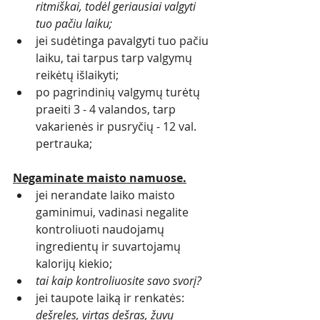
ritmiškai, todėl geriausiai valgyti 
tuo pačiu laiku;
jei sudėtinga pavalgyti tuo pačiu 
laiku, tai tarpus tarp valgymų 
reikėtų išlaikyti;
po pagrindinių valgymų turėtų 
praeiti 3 - 4 valandos, tarp 
vakarienės ir pusryčių - 12 val. 
pertrauka;
Negaminate maisto namuose.
jei nerandate laiko maisto 
gaminimui, vadinasi negalite 
kontroliuoti naudojamų 
ingredientų ir suvartojamų 
kalorijų kiekio; 
tai kaip kontroliuosite savo svorį? 
jei taupote laiką ir renkatės: 
dešreles, virtas dešras, žuvų 