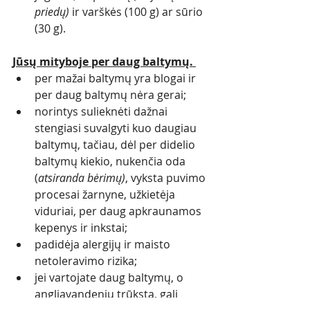
priedų) 
ir varškės (100 g) ar sūrio 
(30 g).
Jūsų mityboje per daug baltymų.
per mažai baltymų yra blogai ir 
per daug baltymų nėra gerai;
norintys sulieknėti dažnai 
stengiasi suvalgyti kuo daugiau 
baltymų, tačiau, dėl per didelio 
baltymų kiekio, nukenčia oda 
(
atsiranda bėrimų)
, vyksta puvimo 
procesai žarnyne, užkietėja 
viduriai, per daug apkraunamos 
kepenys ir inkstai;
padidėja alergijų ir maisto 
netoleravimo rizika;
jei vartojate daug baltymų, o 
angliavandenių trūksta, gali 