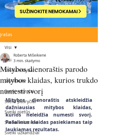
SUŽINOKITE NEMOKAMAI
Įrašas
Visi
Roberta Mišeikienė
Visi
3 min. skaitymo
Mitybos dienoraštis parodo
Sveika mityba
mitybos klaidas, kurios trukdo
Skydliaukė
numesti svorį
Sveiki receptai
Mitybos dienoraštis atskleidžia 
Sveiki pusryčiai
dažniausias mitybos klaidas, 
Sveiki pietūs
kurios neleidžia numesti svorį. 
Pašalinus klaidas pasiekiamas taip 
Sveika vakarienė
laukiamas rezultatas.
Sveiki užkandžiai