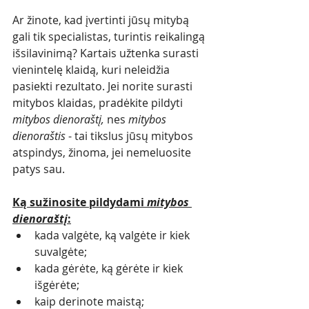
Ar žinote, kad įvertinti jūsų mitybą 
gali tik specialistas, turintis reikalingą 
išsilavinimą? Kartais užtenka surasti 
vienintelę klaidą, kuri neleidžia 
pasiekti rezultato. Jei norite surasti 
mitybos klaidas, pradėkite pildyti 
mitybos dienoraštį,
 nes 
mitybos 
dienoraštis
 - tai tikslus jūsų mitybos 
atspindys, žinoma, jei nemeluosite 
patys sau. 
Ką sužinosite pildydami 
mitybos 
dienoraštį
:
kada valgėte, ką valgėte ir kiek 
suvalgėte; 
kada gėrėte, ką gėrėte ir kiek 
išgėrėte;
kaip derinote maistą;