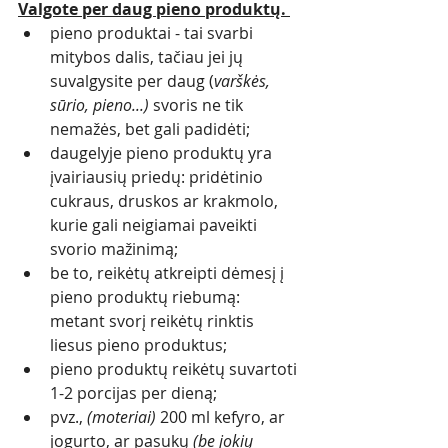
Valgote per daug pieno produktų.
pieno produktai - tai svarbi 
mitybos dalis, tačiau jei jų 
suvalgysite per daug (
varškės, 
sūrio, pieno...)
 svoris ne tik 
nemažės, bet gali padidėti;
daugelyje pieno produktų yra 
įvairiausių priedų: pridėtinio 
cukraus, druskos ar krakmolo, 
kurie gali neigiamai paveikti 
svorio mažinimą;
be to, reikėtų atkreipti dėmesį į 
pieno produktų riebumą: 
metant svorį reikėtų rinktis 
liesus pieno produktus;
pieno produktų reikėtų suvartoti 
1-2 porcijas per dieną; 
pvz., 
(moteriai)
 200 ml kefyro, ar 
jogurto, ar pasukų 
(be jokių 