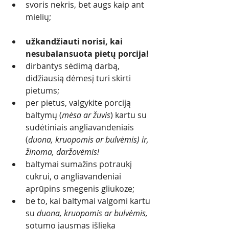
svoris nekris, bet augs kaip ant 
mielių;
užkandžiauti norisi, kai 
nesubalansuota pietų porcija!
dirbantys sėdimą darbą, 
didžiausią dėmesį turi skirti 
pietums;
per pietus, valgykite porciją 
baltymų (
mėsa ar žuvis
) kartu su 
sudėtiniais angliavandeniais 
(
duona, kruopomis ar bulvėmis) ir, 
žinoma, daržovėmis! 
baltymai sumažins potraukį 
cukrui, o angliavandeniai 
aprūpins smegenis gliukoze;
be to, kai baltymai valgomi kartu 
su 
duona, kruopomis ar bulvėmis,
sotumo jausmas išlieka 