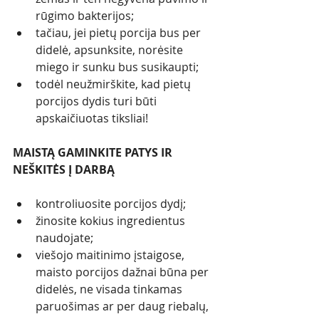
rūgimo bakterijos;
tačiau, jei pietų porcija bus per 
didelė, apsunksite, norėsite 
miego ir sunku bus susikaupti;
todėl neužmirškite, kad pietų 
porcijos dydis turi būti 
apskaičiuotas tiksliai!
MAISTĄ GAMINKITE PATYS IR 
NEŠKITĖS Į DARBĄ
kontroliuosite porcijos dydį;
žinosite kokius ingredientus 
naudojate;
viešojo maitinimo įstaigose, 
maisto porcijos dažnai būna per 
didelės, ne visada tinkamas 
paruošimas ar per daug riebalų, 