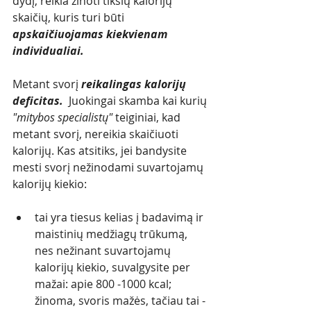
dydį, reikia žinoti tikslų kalorijų 
skaičių, kuris turi būti 
apskaičiuojamas kiekvienam 
individualiai.
Metant svorį 
reikalingas kalorijų 
deficitas.  
Juokingai skamba kai kurių 
"mitybos specialistų"
 teiginiai, kad 
metant svorį, nereikia skaičiuoti 
kalorijų. Kas atsitiks, jei bandysite 
mesti svorį nežinodami suvartojamų 
kalorijų kiekio:
tai yra tiesus kelias į badavimą ir 
maistinių medžiagų trūkumą, 
nes nežinant suvartojamų 
kalorijų kiekio, suvalgysite per 
mažai: apie 800 -1000 kcal;
žinoma, svoris mažės, tačiau tai - 