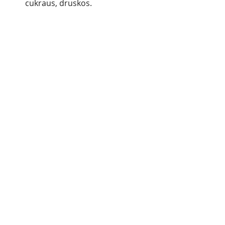
cukraus, druskos.
NEUŽMIRŠKITE GERTI GRYNO 
VANDENS
grynas vanduo - tai vanduo be 
jokių priedų;
kava, vanduo ir arbata - tai ne 