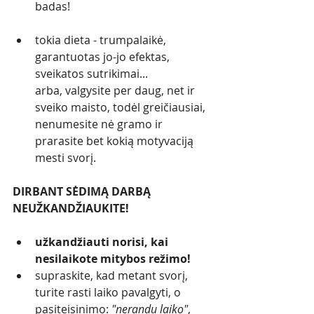
badas!
tokia dieta - trumpalaikė, 
garantuotas jo-jo efektas, 
sveikatos sutrikimai... 
arba, valgysite per daug, net ir 
sveiko maisto, todėl greičiausiai, 
nenumesite nė gramo ir 
prarasite bet kokią motyvaciją 
mesti svorį. 
DIRBANT SĖDIMĄ DARBĄ 
NEUŽKANDŽIAUKITE!
užkandžiauti norisi, kai 
nesilaikote mitybos režimo!
supraskite, kad metant svorį, 
turite rasti laiko pavalgyti, o 
pasiteisinimo: 
"nerandu laiko"
, 