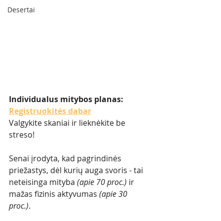
Desertai
Individualus mitybos planas: 
Registruokitės dabar
Valgykite skaniai ir lieknėkite be 
streso!
Senai įrodyta, kad pagrindinės 
priežastys, dėl kurių auga svoris - tai 
neteisinga mityba 
(apie 70 proc.)
 ir 
mažas fizinis aktyvumas 
(apie 30 
proc.)
. 