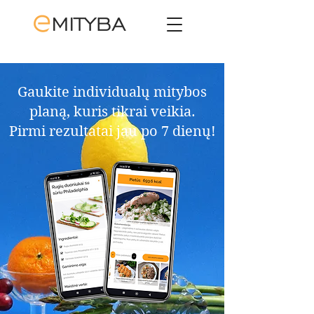
Gaukite individualų mitybos
planą, kuris tikrai veikia.​
Pirmi rezultatai jau po 7 dienų!