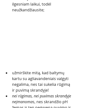
ilgesniam laikui, todėl 
neužk
andžiausite; 
užmirškite mitą, kad baltymų 
kartu su agliavandeniais valgyti 
negalima, nes tai sukelia rūgimą 
ir puvimą skrandyje! 
nei rūgimas, nei puvimas skrandyje 
neįmanoma
s, nes skrandžio pH 
žemas ir ten negyvena puvimo ir 