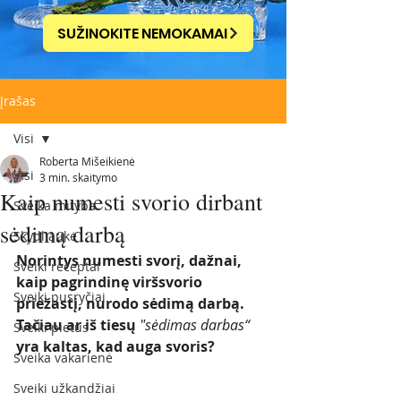
SUŽINOKITE NEMOKAMAI
Įrašas
Visi
Roberta Mišeikienė
Visi
3 min. skaitymo
Kaip numesti svorio dirbant
Sveika mityba
sėdimą darbą
Skydliaukė
Norintys numesti svorį, dažnai, 
Sveiki receptai
kaip pagrindinę viršsvorio 
Sveiki pusryčiai
priežastį, nurodo sėdimą darbą. 
Tačiau ar iš tiesų 
"sėdimas darbas“ 
Sveiki pietūs
yra kaltas, kad auga svoris? 
Sveika vakarienė
Sveiki užkandžiai