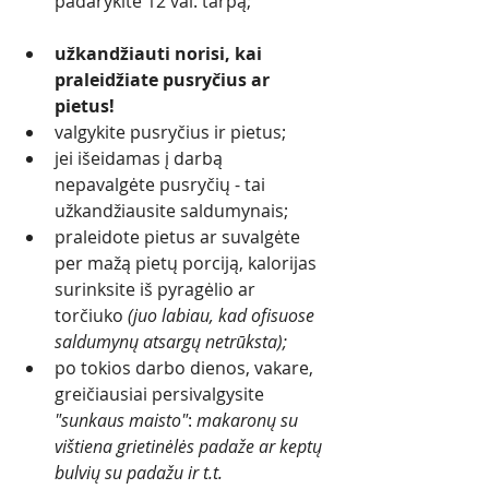
padarykite 12 val. tarpą; 
užkandžiauti norisi, kai 
praleidžiate pusryčius ar 
pietus!
valgykite pusryčius ir pietus;
jei išeidamas į darbą 
nepavalgėte pusryčių - tai 
užkandžiausite saldumynais;
praleidote pietus ar suvalgėte 
per mažą pietų porciją, kalorijas 
surinksite iš pyragėlio ar 
torčiuko 
(juo labiau, kad ofisuose 
saldumynų atsargų netrūksta);
po tokios darbo dienos, vakare, 
greičiausiai persivalgysite 
"sunkaus maisto"
: 
makaronų su 
vištiena grietinėlės padaže ar keptų 
bulvių su padažu ir t.t. 