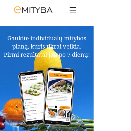
Gaukite individualų mitybos
planą, kuris tikrai veikia.​
Pirmi rezultatai jau po 7 dienų!