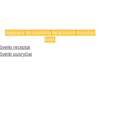
Vegetarai
Be kiaušinių
Be gliuteno
Pusryčiai
Košė
Sveiki receptai
Sveiki pusryčiai