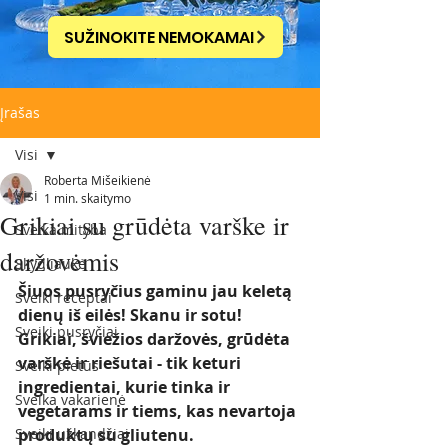
SUŽINOKITE NEMOKAMAI
Įrašas
Visi
Roberta Mišeikienė
Visi
1 min. skaitymo
Grikiai su grūdėta varške ir
Sveika mityba
daržovėmis
Skydliaukė
Šiuos pusryčius gaminu jau keletą 
Sveiki receptai
dienų iš eilės! Skanu ir sotu! 
Sveiki pusryčiai
Grikiai, šviežios daržovės, grūdėta 
varškė ir riešutai - tik keturi 
Sveiki pietūs
ingredientai, kurie tinka ir 
Sveika vakarienė
vegetarams ir tiems, kas nevartoja 
Sveiki užkandžiai
produktų su gliutenu. 