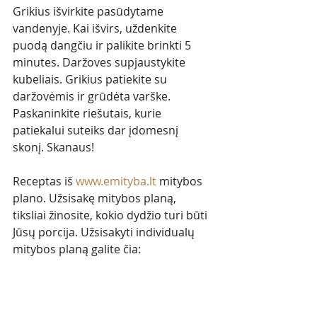
Grikius išvirkite pasūdytame 
vandenyje. Kai išvirs, uždenkite 
puodą dangčiu ir palikite brinkti 5 
minutes. Daržoves supjaustykite 
kubeliais. Grikius patiekite su 
daržovėmis ir grūdėta varške. 
Paskaninkite riešutais, kurie 
patiekalui suteiks dar įdomesnį 
skonį. Skanaus!
Receptas iš 
www.emityba.lt
mitybos 
plano. Užsisakę mitybos planą, 
tiksliai žinosite, kokio dydžio turi būti 
Jūsų porcija. Užsisakyti individualų 
mitybos planą galite čia: 