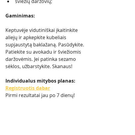
šviežių daržovių;
Gaminimas:
Keptuvėje vidutiniškai įkaitinkite 
aliejų ir apkepkite kubeliais 
supjaustytą baklažaną. Pasūdykite. 
Patiekite su avokadu ir šviežiomis 
daržovėmis. Jei patinka sezamo 
sėklos, užbarstykite. Skanaus!
Individualus mitybos planas: 
Registruotis dabar
Pirmi rezultatai jau po 7 dienų!