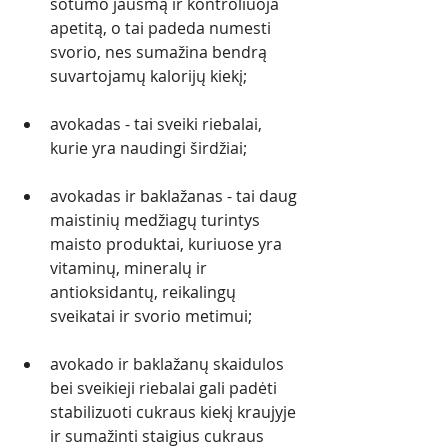
sotumo jausmą ir kontroliuoja 
apetitą, o tai padeda numesti 
svorio, nes sumažina bendrą 
suvartojamų kalorijų kiekį;
avokadas - tai sveiki riebalai, 
kurie yra naudingi širdžiai;  
avokadas ir baklažanas - tai daug 
maistinių medžiagų turintys 
maisto produktai, kuriuose yra 
vitaminų, mineralų ir 
antioksidantų, reikalingų 
sveikatai ir svorio metimui;
avokado ir baklažanų skaidulos 
bei sveikieji riebalai gali padėti 
stabilizuoti cukraus kiekį kraujyje 
ir sumažinti staigius cukraus 