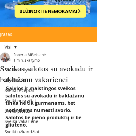
SUŽINOKITE NEMOKAMAI
Įrašas
Visi
Roberta Mišeikienė
Visi
1 min. skaitymo
Sveikos salotos su avokadu ir
Sveika mityba
baklažanu vakarienei
Skydliaukė
Gaivios ir maistingos sveikos 
Sveiki receptai
salotos su avokadu ir baklažanu 
Sveiki pusryčiai
tinka ne tik gurmanams, bet 
norintiems numesti svorio. 
Sveiki pietūs
Salotos be pieno produktų ir be 
Sveika vakarienė
gliuteno.
Sveiki užkandžiai