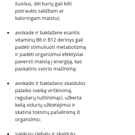
šuolius, dėl kurių gali kilti 
potraukis saldžiam ar 
kaloringam maistui;
avokade ir baklažane esantis 
vitaminų B6 ir B12 derinys gali 
padėti stimuliuoti metabolizmą 
ir padėti organizmui efektyviai 
paversti maistą į energiją, kas 
paskatins svorio mažinimą; 
avokado ir baklažano skaidulos 
palaiko sveiką virškinimą, 
reguliarų tuštinimąsi, užkerta 
kelią vidurių užkietėjimui ir 
skatina toksinų pašalinimą iš 
organizmo;
sveikųjų riebalų ir skaidulų 