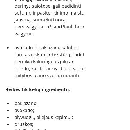
derinys salotose, gali padidinti 
sotumo ir pasitenkinimo maistu 
jausmą, sumažinti norą 
persivalgyti ar užkandžiauti tarp 
valgymų;
avokado ir baklažanų salotos 
turi savo skonį ir tekstūrą, todėl 
nereikia kaloringų užpilų ar 
priedų, kas labai svarbu laikantis 
mitybos plano svoriui mažinti. 
Reikės tik kelių ingredientų:
baklažano;
avokado;
alyvuogių aliejaus kepimui;
druskos;