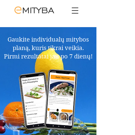
Gaukite individualų mitybos
planą, kuris tikrai veikia.​
Pirmi rezultatai jau po 7 dienų!