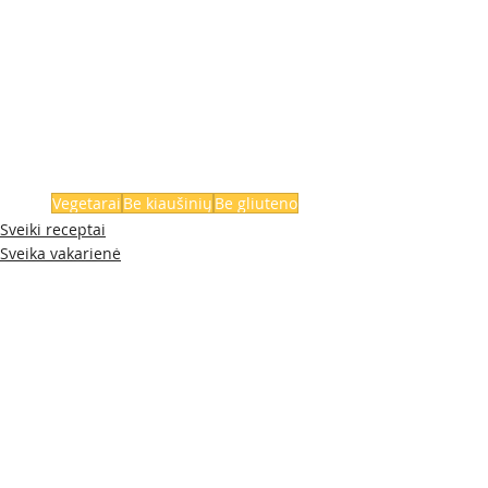
Vegetarai
Be kiaušinių
Be gliuteno
Sveiki receptai
Sveika vakarienė