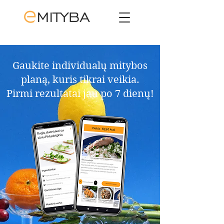
Gaukite individualų mitybos
planą, kuris tikrai veikia.​
Pirmi rezultatai jau po 7 dienų!