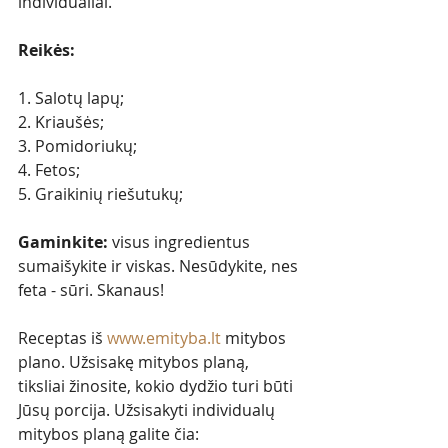
individualiai.
Reikės:
1. Salotų lapų;
2. Kriaušės;
3. Pomidoriukų;
4. Fetos;
5. Graikinių riešutukų;
Gaminkite:
 visus ingredientus 
sumaišykite ir viskas. Nesūdykite, nes 
feta - sūri. Skanaus!
Receptas iš 
www.emityba.lt
mitybos 
plano. Užsisakę mitybos planą, 
tiksliai žinosite, kokio dydžio turi būti 
Jūsų porcija. Užsisakyti individualų 
mitybos planą galite čia: 