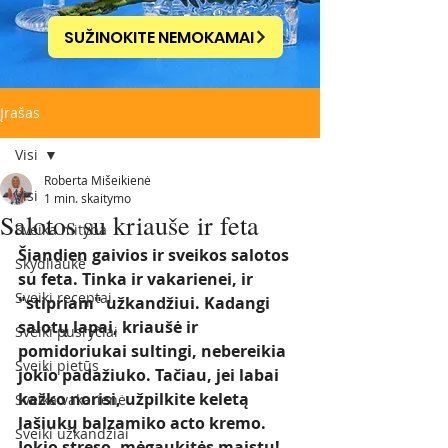
SUŽINOKITE NEMOKAMAI
Įrašas
Visi
Roberta Mišeikienė
Visi
1 min. skaitymo
Salotos su kriauše ir feta
Sveika mityba
Šiandien gaivios ir sveikos salotos 
Skydliaukė
su feta. Tinka ir vakarienei, ir 
Sveiki receptai
"stipriam" užkandžiui. Kadangi 
salotų lapai, kriaušė ir 
Sveiki pusryčiai
pomidoriukai sultingi, nebereikia 
Sveiki pietūs
jokio padažiuko. Tačiau, jei labai 
kažko norisi, užpilkite keletą 
Sveika vakarienė
lašiukų balzamiko acto kremo. 
Sveiki užkandžiai
Jokio streso, mėgaukitės maistu!