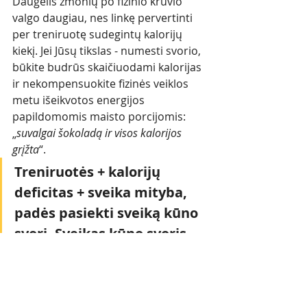
Daugelis žmonių po fizinio krūvio 
valgo daugiau, nes linkę pervertinti 
per treniruotę sudegintų kalorijų 
kiekį. Jei Jūsų tikslas - numesti svorio, 
būkite budrūs skaičiuodami kalorijas 
ir nekompensuokite fizinės veiklos 
metu išeikvotos energijos 
papildomomis maisto porcijomis: 
„
suvalgai šokoladą ir visos kalorijos 
grįžta
“.
Treniruotės + kalorijų 
deficitas + sveika mityba, 
padės pasiekti sveiką kūno 
svorį. Sveikas kūno svoris - 
tai gera sveikata ir 
ilgaamžiškumas!!!  
Jei nežinote kiek turite suvartoti 