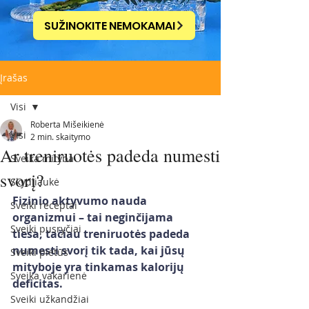
SUŽINOKITE NEMOKAMAI
Įrašas
Visi
Roberta Mišeikienė
Visi
2 min. skaitymo
Ar treniruotės padeda numesti
Sveika mityba
svorį?
Skydliaukė
Fizinio aktyvumo nauda 
Sveiki receptai
organizmui – tai neginčijama 
Sveiki pusryčiai
tiesa, tačiau treniruotės padeda 
numesti svorį tik tada, kai jūsų 
Sveiki pietūs
mityboje yra tinkamas kalorijų 
Sveika vakarienė
deficitas.
Sveiki užkandžiai