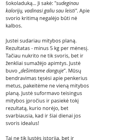
šokoladuką... Ji sakė: "
sudeginau 
kalorijų, vadinasi galiu sau leisti"
. Apie 
svorio kritimą negalėjo būti nė 
kalbos. 
Justei sudariau mitybos planą. 
Rezultatas - minus 5 kg per mėnesį. 
Tačiau nukrito ne tik svoris, bet ir 
ženkliai sumažėjo apimtys. Justė 
buvo „
dešimtame danguje
”. Mūsų 
bendravimas tęsėsi apie penkerius 
metus, pakeitėme ne vieną mitybos 
planą. Justė suformavo teisingus 
mitybos įpročius ir pasiekė tokį 
rezultatą, kurio norėjo, bet 
svarbiausia, kad ir šiai dienai jos 
svoris idealus!
Tai ne tik Justės istorija, bet ir 