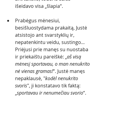
išeidavo visa „šlapia“.  
Prabėgus mėnesiui, 
besišluostydama prakaitą, Justė 
atsistojo ant svarstyklių ir, 
nepatenkintu veidu, sustingo... 
Priėjusi prie manęs su nuostaba 
ir priekaištu pareiškė: „
aš visą 
mėnesį sportavau, o man nenukrito 
nė vienas gramas!
“. Justė manęs 
nepaklausė, "
kodėl nenukrito 
svoris
", ji konstatavo tik faktą: 
„
sportavau ir nenumečiau svorio
“. 