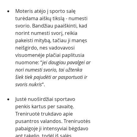
Moteris atėjo į sporto salę 
turėdama aiškų tikslą - numesti 
svorio. Bandžiau paaiškinti, kad 
norint numesti svorį, reikia 
pakeisti mitybą, tačiau ji manęs 
neišgirdo, nes vadovavosi 
visuomenėje plačiai paplitusia 
nuomone: “
jei daugiau pavalgei ar 
nori numesti svorio, tai užtenka 
šiek tiek pajudėti ar pasportuoti ir 
svoris nukris
“. 
Justė nuoširdžiai sportavo 
penkis kartus per savaitę. 
Treniruotė trukdavo apie 
pusantros valandos. Treniruotės 
pabaigoje ji intensyviai bėgdavo 
ant takelio, todėl iš salės 