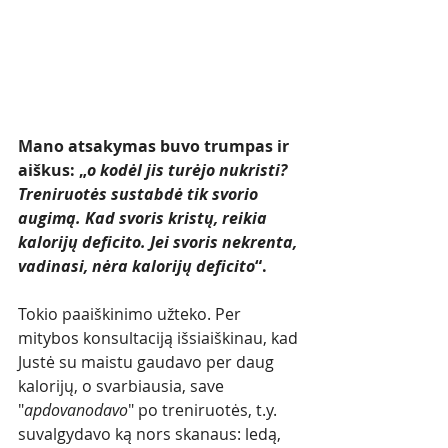
Mano atsakymas buvo trumpas ir 
aiškus: „
o kodėl jis turėjo nukristi? 
Treniruotės sustabdė tik svorio 
augimą. Kad svoris kristų, reikia 
kalorijų deficito. Jei svoris nekrenta, 
vadinasi, nėra kalorijų deficito
“.
Tokio paaiškinimo užteko. Per 
mitybos konsultaciją išsiaiškinau, kad 
Justė su maistu gaudavo per daug 
kalorijų, o svarbiausia, save 
"
apdovanodavo
" po treniruotės, t.y. 
suvalgydavo ką nors skanaus: ledą, 