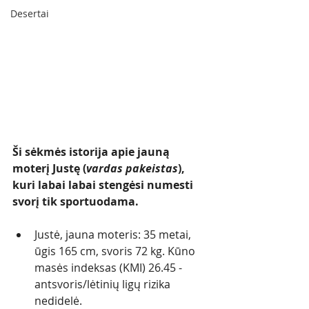
Desertai
Ši sėkmės istorija apie jauną 
moterį Justę (
vardas pakeistas
), 
kuri labai labai stengėsi numesti 
svorį tik sportuodama. 
Justė, jauna moteris: 35 metai, 
ūgis 165 cm, svoris 72 kg. Kūno 
masės indeksas (KMI) 26.45 - 
antsvoris/lėtinių ligų rizika 
nedidelė. 