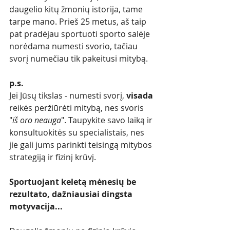
daugelio kitų žmonių istorija, tame 
tarpe mano. Prieš 25 metus, aš taip 
pat pradėjau sportuoti sporto salėje 
norėdama numesti svorio, tačiau 
svorį numečiau tik pakeitusi mitybą. 
p.s.
Jei Jūsų tikslas - numesti svorį, 
visada
reikės peržiūrėti mitybą, nes svoris 
"
iš oro neauga
". Taupykite savo laiką ir 
konsultuokitės su specialistais, nes 
jie gali jums parinkti teisingą mitybos 
strategiją ir fizinį krūvį. 
Sportuojant keletą mėnesių be 
rezultato, dažniausiai dingsta 
motyvacija...