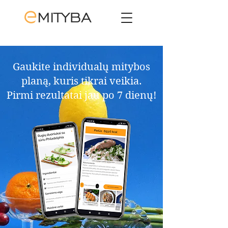
Gaukite individualų mitybos
planą, kuris tikrai veikia.​
Pirmi rezultatai jau po 7 dienų!