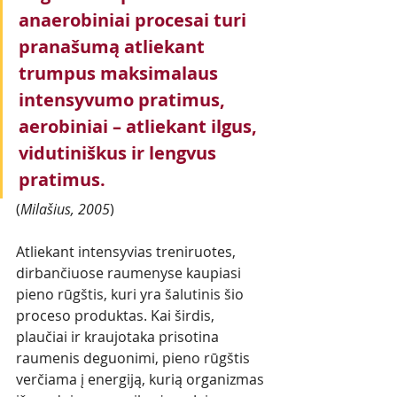
anaerobiniai procesai turi 
pranašumą atliekant 
trumpus maksimalaus 
intensyvumo pratimus, 
aerobiniai – atliekant ilgus, 
vidutiniškus ir lengvus 
pratimus. 
(
Milašius, 2005
)
Atliekant intensyvias treniruotes, 
dirbančiuose raumenyse kaupiasi 
pieno rūgštis, kuri yra šalutinis šio 
proceso produktas. Kai širdis, 
plaučiai ir kraujotaka prisotina 
raumenis deguonimi, pieno rūgštis 
verčiama į energiją, kurią organizmas 