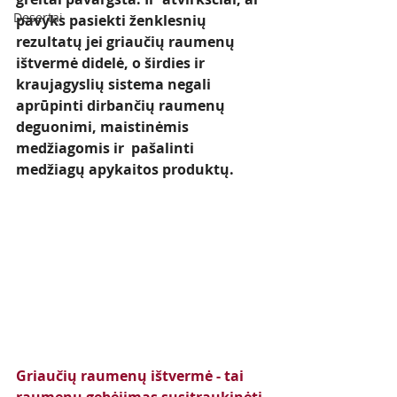
Desertai
pavyks pasiekti ženklesnių 
rezultatų jei griaučių raumenų 
ištvermė didelė, o širdies ir 
kraujagyslių sistema negali 
aprūpinti dirbančių raumenų 
deguonimi, maistinėmis 
medžiagomis ir  pašalinti 
medžiagų apykaitos produktų.
Griaučių raumenų ištvermė
- tai 
raumenų gebėjimas susitraukinėti 