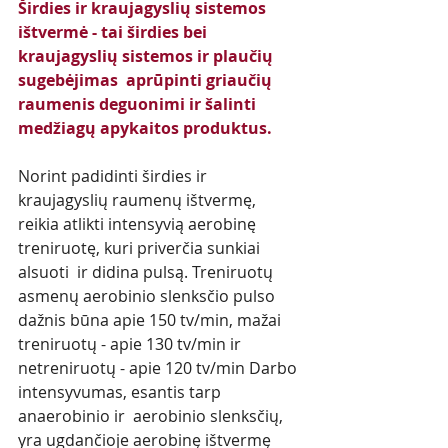
Širdies ir kraujagyslių sistemos 
ištvermė - tai širdies bei 
kraujagyslių sistemos ir plaučių 
sugebėjimas  aprūpinti griaučių 
raumenis deguonimi ir šalinti 
medžiagų apykaitos produktus.
Norint padidinti širdies ir 
kraujagyslių raumenų ištvermę, 
reikia atlikti intensyvią aerobinę 
treniruotę, kuri priverčia sunkiai 
alsuoti  ir didina pulsą. Treniruotų 
asmenų aerobinio slenksčio pulso 
dažnis būna apie 150 tv/min, mažai 
treniruotų - apie 130 tv/min ir 
netreniruotų - apie 120 tv/min Darbo 
intensyvumas, esantis tarp 
anaerobinio ir  aerobinio slenksčių, 
yra ugdančioje aerobinę ištvermę 