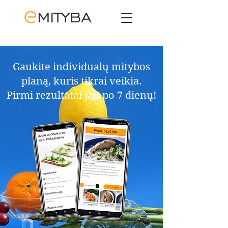
Gaukite individualų mitybos
planą, kuris tikrai veikia.​
Pirmi rezultatai jau po 7 dienų!