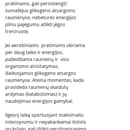
pratimams, gali persistengti: 
sumažėjus glikogeno atsargoms 
raumenyse, nebeturės energijos 
pilnu pajėgumu atlikti jėgos 
treniruotę.
Jei aerobiniams  pratimams skiriama 
per daug laiko ir energijos, 
pažeidžiama raumenų ir  viso 
organizmo atsistatymas, 
išeikvojamos glikogeno atsargos 
raumenyse. Ateina momentas, kada 
prasideda raumenų skaidulų 
ardymas (katabolizmas) ir jų 
naudojimas energijos gamybai. 
Ilgesnį laiką sportuojant maksimaliu 
intensyvumu ir nepakankamai ilsintis 
po krūvio, gali ištikti persitreniravimo 