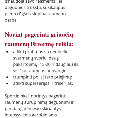
išnaudoja savo reikmėms. Jei 
deguonies trūksta, susikaupusi 
pieno rūgštis slopina raumenų 
darbą.
Norint pagerinti griaučių 
raumenų ištvermę reikia:
atlikti pratimus su nedideliu 
svarmenų svoriu, daug 
pakartojimų (15-20 ir daugiau) iki 
visiško raumens nuovargio;
trumpinti poilsį tarp priėjimų;
atlikti superserijas ir triserijas. 
Sportininkai, norintys pagerinti 
raumenų aprūpinimą deguonimi ir 
per daug dėmesio skiriantys 
intensyviems aerobiniams 