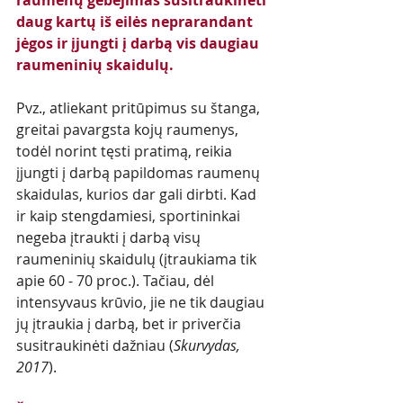
daug kartų iš eilės neprarandant 
jėgos ir įjungti į darbą vis daugiau 
raumeninių skaidulų. 
Pvz., atliekant pritūpimus su štanga, 
greitai pavargsta kojų raumenys, 
todėl norint tęsti pratimą, reikia 
įjungti į darbą papildomas raumenų 
skaidulas, kurios dar gali dirbti. Kad 
ir kaip stengdamiesi, sportininkai 
negeba įtraukti į darbą visų 
raumeninių skaidulų (įtraukiama tik 
apie 60 - 70 proc.). Tačiau, dėl 
intensyvaus krūvio, jie ne tik daugiau 
jų įtraukia į darbą, bet ir priverčia 
susitraukinėti dažniau (
Skurvydas, 
2017
).