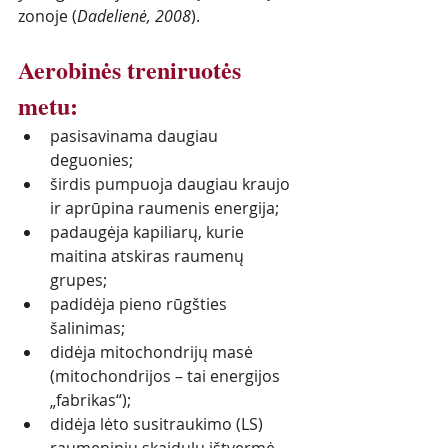
zonoje (
Dadelienė, 2008
).
Aerobinės treniruotės 
metu:
pasisavinama daugiau 
deguonies; 
širdis pumpuoja daugiau kraujo 
ir aprūpina raumenis energija;
padaugėja kapiliarų, kurie 
maitina atskiras raumenų 
grupes;
padidėja pieno rūgšties 
šalinimas;
didėja mitochondrijų masė 
(mitochondrijos – tai energijos 
„fabrikas“);
didėja lėto susitraukimo (LS) 
raumeninių skaidulų ištvermė. 