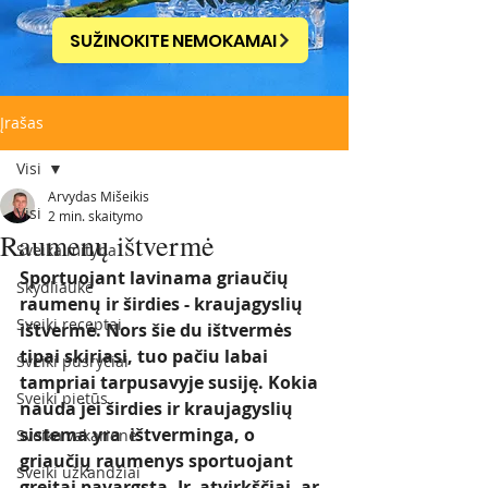
SUŽINOKITE NEMOKAMAI
Įrašas
Visi
Arvydas Mišeikis
Visi
2 min. skaitymo
Raumenų ištvermė
Sveika mityba
Sportuojant lavinama griaučių 
Skydliaukė
raumenų ir širdies - kraujagyslių 
Sveiki receptai
ištvermė. Nors šie du ištvermės 
tipai skiriasi, tuo pačiu labai 
Sveiki pusryčiai
tampriai tarpusavyje susiję. Kokia 
Sveiki pietūs
nauda jei širdies ir kraujagyslių 
sistema yra  ištverminga, o 
Sveika vakarienė
griaučių raumenys sportuojant 
Sveiki užkandžiai
greitai pavargsta. Ir  atvirkščiai, ar 