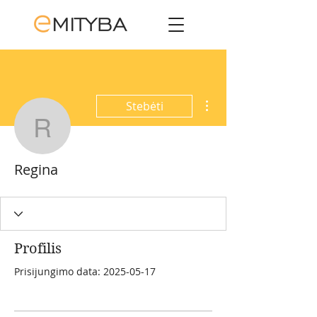
Daugiau veiksmų
Stebėti
Regina
Regina
Profilis
Prisijungimo data: 2025-05-17