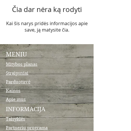
Čia dar nėra ką rodyti
Kai šis narys pridės informacijos apie
save, ją matysite čia.
MENIU
Mitybos planas
Straipsniai
Parduotuvė
Kainos
Apie mus
INFORMACIJA
Taisyklės
Partnerių programa